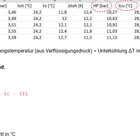
ungstemperatur (aus Verflüssigungsdruck) = Unterkühlung ΔT in
ad.
= tc - tFL
tt in °C