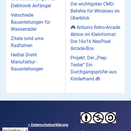
Die wichtigsten CMD-
Elektronik Anfänger
Befehle für Windows im
Verschiede
Überblick
Bauanleitungen für
🎮 Arduino Retro-Arcade
Wasserräder
Aktion im Kleinformat:
Zitate rund ums
Die 16x16 NeoPixel
Radfahren
Arcade-Box
Heißer Draht
Projekt: Der „Piep-
Manufaktur -
Tester“ Ein
Bauanleitungen
Durchgangsprüfer aus
Kinderhand 🧰
>
Datenschutzerklärung