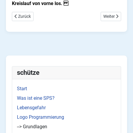
Kreislauf von vorne los.
Vorheriger Beitrag: Potenzialfreie und Potenzialbehaftetet Konta
Nächster Beitra
Zurück
Weiter
schütze
Start
Was ist eine SPS?
Lebensgefahr
Logo Programmierung
--> Grundlagen