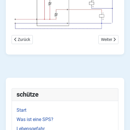
Vorheriger Beitrag: GX works 2, RTC Wochenschaltuhr mit LA
Nächster Beitra
Zurück
Weiter
schütze
Start
Was ist eine SPS?
Lebensgefahr