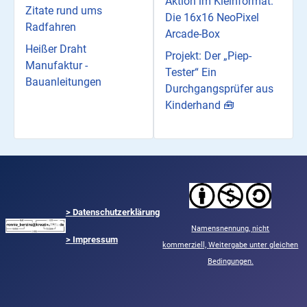
Aktion im Kleinformat:
Zitate rund ums
Die 16x16 NeoPixel
Radfahren
Arcade-Box
Heißer Draht
Projekt: Der „Piep-
Manufaktur -
Tester“ Ein
Bauanleitungen
Durchgangsprüfer aus
Kinderhand 🧰
>
Datenschutzerklärung
Namensnennung,
nicht
> Impressum
kommerziell,
Weitergabe unter gleichen
Bedingungen.