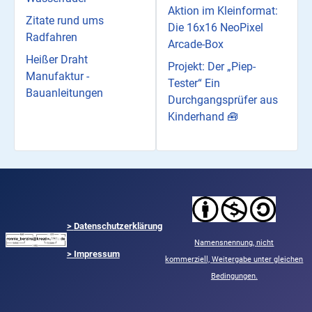
Aktion im Kleinformat:
Zitate rund ums
Die 16x16 NeoPixel
Radfahren
Arcade-Box
Heißer Draht
Projekt: Der „Piep-
Manufaktur -
Tester“ Ein
Bauanleitungen
Durchgangsprüfer aus
Kinderhand 🧰
>
Datenschutzerklärung
Namensnennung,
nicht
> Impressum
kommerziell,
Weitergabe unter gleichen
Bedingungen.