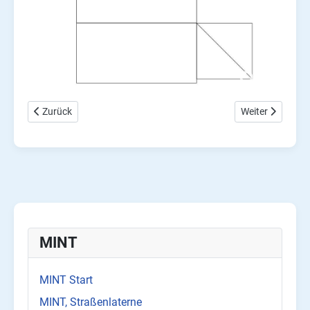
Vorheriger Beitrag: Elektronik verstehen – die wichtigsten Bauteil
Nächster Beitrag
Zurück
Weiter
MINT
MINT Start
MINT, Straßenlaterne