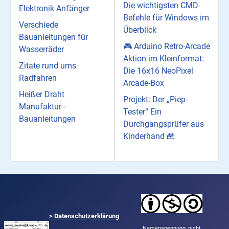
Die wichtigsten CMD-
Elektronik Anfänger
Befehle für Windows im
Verschiede
Überblick
Bauanleitungen für
🎮 Arduino Retro-Arcade
Wasserräder
Aktion im Kleinformat:
Zitate rund ums
Die 16x16 NeoPixel
Radfahren
Arcade-Box
Heißer Draht
Projekt: Der „Piep-
Manufaktur -
Tester“ Ein
Bauanleitungen
Durchgangsprüfer aus
Kinderhand 🧰
>
Datenschutzerklärung
Namensnennung,
nicht