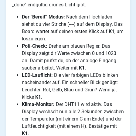
„done“ endgültig grünes Licht gibt.
Der "Bereit"-Modus:
Nach dem Hochladen
siehst du vier Striche (----) auf dem Display. Das
Board wartet auf deinen ersten Klick auf
K1
, um
loszulegen.
Poti-Check:
Drehe am blauen Regler. Das
Display zeigt dir Werte zwischen 0 und 1023
an. Damit prüfst du, ob der analoge Eingang
sauber arbeitet. Weiter mit
K1
.
LED-Lauflicht:
Die vier farbigen LEDs blinken
nacheinander auf. Ein schneller Blick genügt:
Leuchten Rot, Gelb, Blau und Grün? Wenn ja,
klicke
K1
.
Klima-Monitor:
Der DHT11 wird aktiv. Das
Display wechselt nun alle 2 Sekunden zwischen
der Temperatur (mit einem C am Ende) und der
Luftfeuchtigkeit (mit einem H). Bestätige mit
K1
.