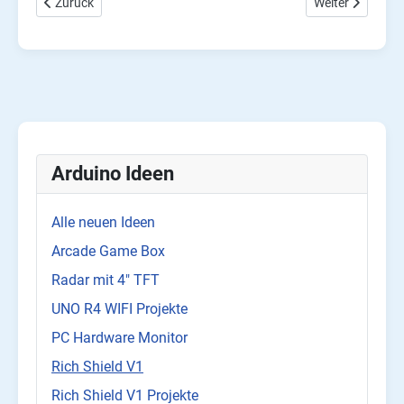
Vorheriger Beitrag: Spiele, MINT Ideen und Projekte auf dem Ope
Nächster Beitrag
Zurück
Weiter
Arduino Ideen
Alle neuen Ideen
Arcade Game Box
Radar mit 4" TFT
UNO R4 WIFI Projekte
PC Hardware Monitor
Rich Shield V1
Rich Shield V1 Projekte