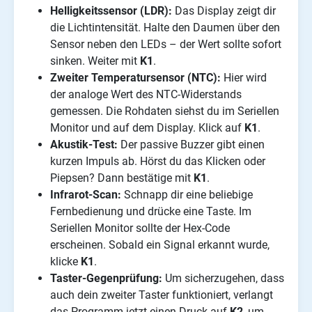
Helligkeitssensor (LDR):
Das Display zeigt dir
die Lichtintensität. Halte den Daumen über den
Sensor neben den LEDs – der Wert sollte sofort
sinken. Weiter mit
K1
.
Zweiter Temperatursensor (NTC):
Hier wird
der analoge Wert des NTC-Widerstands
gemessen. Die Rohdaten siehst du im Seriellen
Monitor und auf dem Display. Klick auf
K1
.
Akustik-Test:
Der passive Buzzer gibt einen
kurzen Impuls ab. Hörst du das Klicken oder
Piepsen? Dann bestätige mit
K1
.
Infrarot-Scan:
Schnapp dir eine beliebige
Fernbedienung und drücke eine Taste. Im
Seriellen Monitor sollte der Hex-Code
erscheinen. Sobald ein Signal erkannt wurde,
klicke
K1
.
Taster-Gegenprüfung:
Um sicherzugehen, dass
auch dein zweiter Taster funktioniert, verlangt
das Programm jetzt einen Druck auf
K2
, um