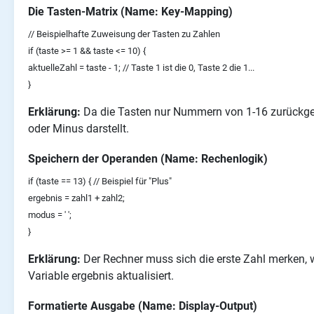
Die Tasten-Matrix (Name: Key-Mapping)
// Beispielhafte Zuweisung der Tasten zu Zahlen
if (taste >= 1 && taste <= 10) {
aktuelleZahl = taste - 1; // Taste 1 ist die 0, Taste 2 die 1...
}
Erklärung:
Da die Tasten nur Nummern von 1-16 zurückgeben
oder Minus darstellt.
Speichern der Operanden (Name: Rechenlogik)
if (taste == 13) { // Beispiel für "Plus"
ergebnis = zahl1 + zahl2;
modus = ' ';
}
Erklärung:
Der Rechner muss sich die erste Zahl merken, w
Variable ergebnis aktualisiert.
Formatierte Ausgabe (Name: Display-Output)