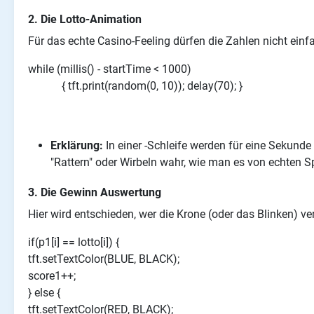
2. Die Lotto-Animation
Für das echte Casino-Feeling dürfen die Zahlen nicht einf
while (millis() - startTime < 1000)
{ tft.print(random(0, 10)); delay(70); }
Erklärung:
In einer -Schleife werden für eine Sekund
"Rattern" oder Wirbeln wahr, wie man es von echten 
3. Die Gewinn Auswertung
Hier wird entschieden, wer die Krone (oder das Blinken) ver
if(p1[i] == lotto[i]) {
tft.setTextColor(BLUE, BLACK);
score1++;
} else {
tft.setTextColor(RED, BLACK);