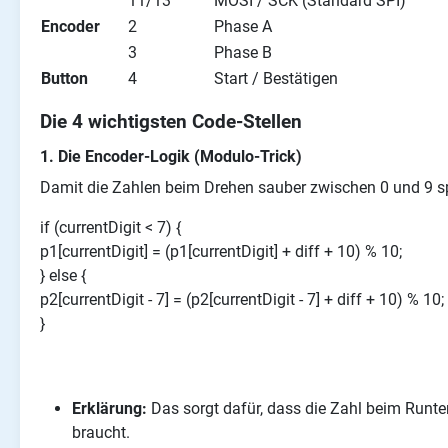
11/13
MOSI / SCK (Standard SPI)
Encoder
2
Phase A
3
Phase B
Button
4
Start / Bestätigen
Die 4 wichtigsten Code-Stellen
1. Die Encoder-Logik (Modulo-Trick)
Damit die Zahlen beim Drehen sauber zwischen 0 und 9 s
if (currentDigit < 7) {
p1[currentDigit] = (p1[currentDigit] + diff + 10) % 10;
} else {
p2[currentDigit - 7] = (p2[currentDigit - 7] + diff + 10) % 10;
}
Erklärung:
Das sorgt dafür, dass die Zahl beim Runter
braucht.