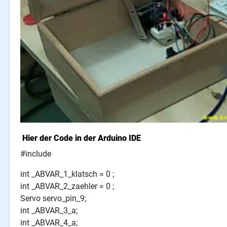
Hier der Code in der Arduino IDE
#include
int _ABVAR_1_klatsch = 0 ;
int _ABVAR_2_zaehler = 0 ;
Servo servo_pin_9;
int _ABVAR_3_a;
int _ABVAR_4_a;