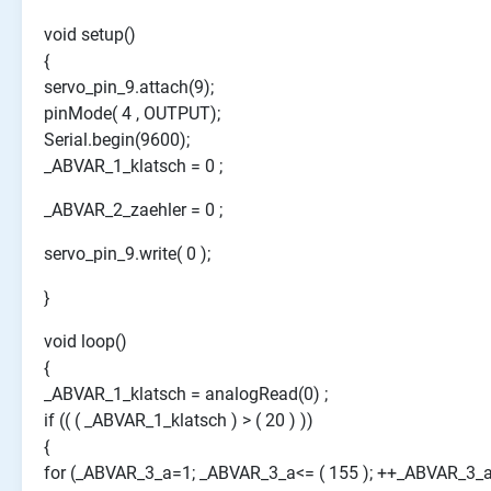
void setup()
{
servo_pin_9.attach(9);
pinMode( 4 , OUTPUT);
Serial.begin(9600);
_ABVAR_1_klatsch = 0 ;
_ABVAR_2_zaehler = 0 ;
servo_pin_9.write( 0 );
}
void loop()
{
_ABVAR_1_klatsch = analogRead(0) ;
if (( ( _ABVAR_1_klatsch ) > ( 20 ) ))
{
for (_ABVAR_3_a=1; _ABVAR_3_a<= ( 155 ); ++_ABVAR_3_a