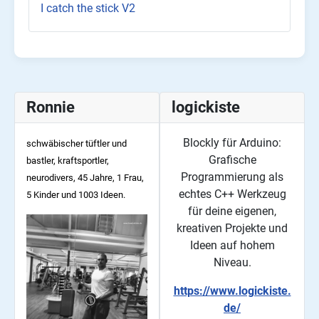
I catch the stick V2
Ronnie
logickiste
Blockly für Arduino:
schwäbischer tüftler und
Grafische
bastler, kraftsportler,
Programmierung als
neurodivers, 45
Jahre, 1 Frau,
echtes C++ Werkzeug
5 Kinder und 1003 Ideen.
für deine eigenen,
kreativen Projekte und
Ideen auf hohem
Niveau.
https://www.logickiste.
de/