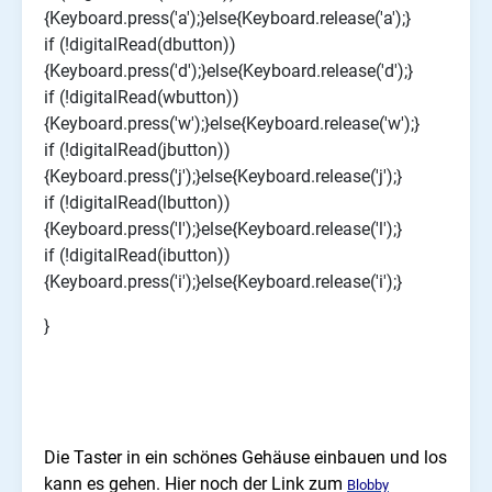
{Keyboard.press('a');}else{Keyboard.release('a');}
if (!digitalRead(dbutton))
{Keyboard.press('d');}else{Keyboard.release('d');}
if (!digitalRead(wbutton))
{Keyboard.press('w');}else{Keyboard.release('w');}
if (!digitalRead(jbutton))
{Keyboard.press('j');}else{Keyboard.release('j');}
if (!digitalRead(lbutton))
{Keyboard.press('l');}else{Keyboard.release('l');}
if (!digitalRead(ibutton))
{Keyboard.press('i');}else{Keyboard.release('i');}
}
Die Taster in ein schönes Gehäuse einbauen und los
kann es gehen. Hier noch der Link zum
Blobby