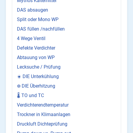
Mythos Kältemittel
DAS absaugen
Split oder Mono WP
DAS füllen /nachfüllen
4 Wege Ventil
Defekte Verdichter
Abtauung von WP
Lecksuche / Prüfung
☀️ DIE Unterkühlung
❄️ DIE Überhitzung
🌡️ TO und TC
Verdichterendtemperatur
Trockner in Klimaanlagen
Druckluft Dichteprüfung