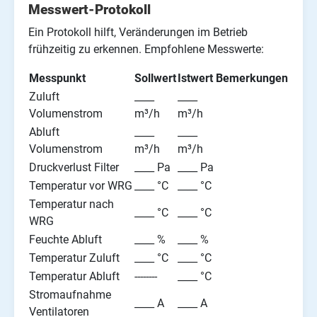
Messwert-Protokoll
Ein Protokoll hilft, Veränderungen im Betrieb
frühzeitig zu erkennen. Empfohlene Messwerte:
Messpunkt
Sollwert
Istwert
Bemerkungen
Zuluft
____
____
Volumenstrom
m³/h
m³/h
Abluft
____
____
Volumenstrom
m³/h
m³/h
Druckverlust Filter
____ Pa
____ Pa
Temperatur vor WRG
____ °C
____ °C
Temperatur nach
____ °C
____ °C
WRG
Feuchte Abluft
____ %
____ %
Temperatur Zuluft
____ °C
____ °C
Temperatur Abluft
--------
____ °C
Stromaufnahme
____ A
____ A
Ventilatoren