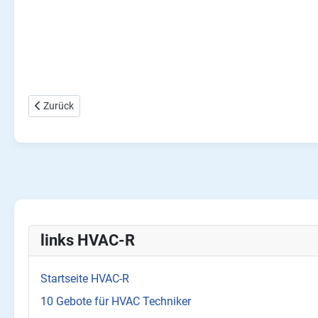
Vorheriger Beitrag: 🌡️ Was beutetet TO und TC in der Kälte- und 
Zurück
links HVAC-R
Startseite HVAC-R
10 Gebote für HVAC Techniker