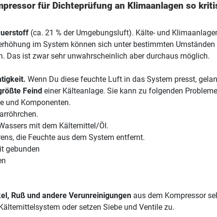
pressor für Dichteprüfung an Klimaanlagen so kriti
uerstoff
(ca. 21 % der Umgebungsluft). Kälte- und Klimaanlagen
ckerhöhung im System können sich unter bestimmten Umständen
en. Das ist zwar sehr unwahrscheinlich aber durchaus möglich.
tigkeit.
Wenn Du diese feuchte Luft in das System presst, gela
größte Feind
einer Kälteanlage. Sie kann zu folgenden Probleme
re und Komponenten.
arröhrchen.
Wassers mit dem Kältemittel/Öl.
ens, die Feuchte aus dem System entfernt.
eit gebunden
en
kel, Ruß und andere Verunreinigungen
aus dem Kompressor sel
ältemittelsystem oder setzen Siebe und Ventile zu.