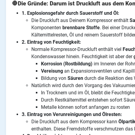
🛑Die Gründe: Darum ist Druckluft aus dem Kom
1. Explosionsgefahr durch Sauerstoff und Öl:
Die Druckluft aus Deinem Kompressor enthält
Sa
Komponenten
brennbare Stoffe
. Bei einer Dru
Kältemittelresten, Öl und reinem Sauerstoff bild
2. Eintrag von Feuchtigkeit:
Normale Kompressor-Druckluft enthält viel
Feuch
Kondenswasser hinein. Feuchtigkeit ist aber der
Korrosion (Rostbildung)
im Inneren der Roh
Vereisung
an Expansionsventilen und Kapill
Bildung von
Säuren
durch die Reaktion des 
Natürlich wird durch den Vorgang des Vakuumier
In Trocknern und im Öl, bleibt die Feuchtigk
Durch Restkältemittel entstehen sofort Säur
Metalle können sofort anfangen zu rosten
3. Eintrag von Verunreinigungen und Ölresten:
Die Druckluft aus dem Kompressor kann
Ölparti
enthalten. Diese Fremdstoffe verschmutzen das K