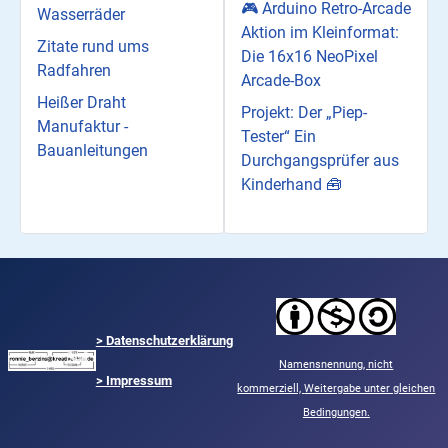
🎮 Arduino Retro-Arcade
Wasserräder
Aktion im Kleinformat:
Zitate rund ums
Die 16x16 NeoPixel
Radfahren
Arcade-Box
Heißer Draht
Projekt: Der „Piep-
Manufaktur -
Tester“ Ein
Bauanleitungen
Durchgangsprüfer aus
Kinderhand 🧰
>
Datenschutzerklärung
Namensnennung,
nicht
> Impressum
kommerziell,
Weitergabe unter gleichen
Bedingungen.