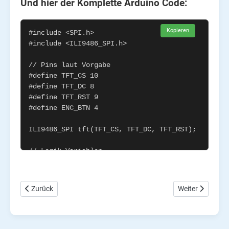
Und hier der Komplette Arduino Code:
Kopieren
Vorheriger Beitrag: 1. vs 1. Arduino Millisekunden-Duell: Baue dei
Nächster Beitrag
Zurück
Weiter