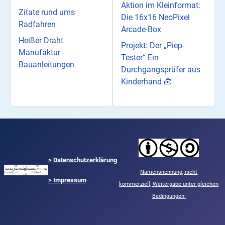
Aktion im Kleinformat:
Zitate rund ums
Die 16x16 NeoPixel
Radfahren
Arcade-Box
Heißer Draht
Projekt: Der „Piep-
Manufaktur -
Tester“ Ein
Bauanleitungen
Durchgangsprüfer aus
Kinderhand 🧰
>
Datenschutzerklärung
Namensnennung,
nicht
> Impressum
kommerziell,
Weitergabe unter gleichen
Bedingungen.