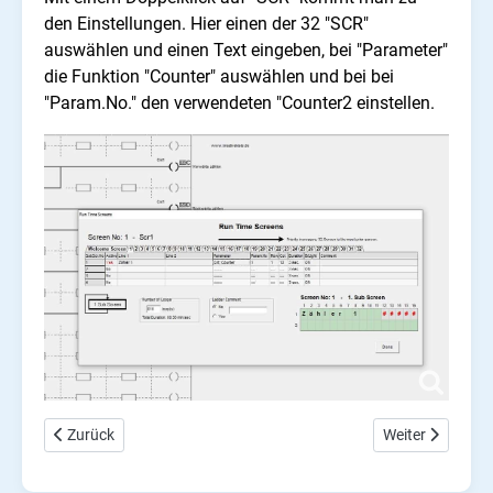
den Einstellungen. Hier einen der 32 "SCR"
auswählen und einen Text eingeben, bei "Parameter"
die Funktion "Counter" auswählen und bei bei
"Param.No." den verwendeten "Counter2 einstellen.
Vorheriger Beitrag: GEMO PLC timer, start, reset, gate und Konta
Nächster Beitra
Zurück
Weiter