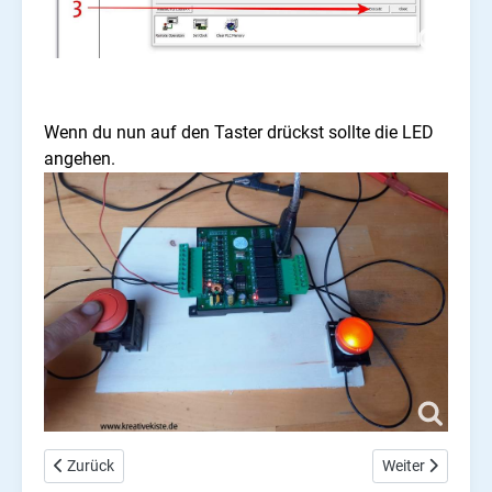
Wenn du nun auf den Taster drückst sollte die LED
angehen.
Vorheriger Beitrag: Englisch version: FX1N-14MR, connect and 
Nächster Beitra
Zurück
Weiter