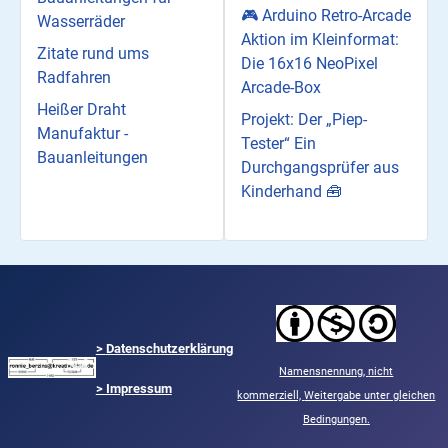
🎮 Arduino Retro-Arcade
Wasserräder
Aktion im Kleinformat:
Zitate rund ums
Die 16x16 NeoPixel
Radfahren
Arcade-Box
Heißer Draht
Projekt: Der „Piep-
Manufaktur -
Tester“ Ein
Bauanleitungen
Durchgangsprüfer aus
Kinderhand 🧰
>
Datenschutzerklärung
Namensnennung,
nicht
> Impressum
kommerziell,
Weitergabe unter gleichen
Bedingungen.