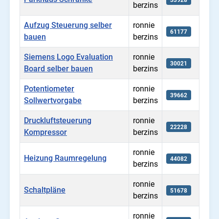
berzins
Aufzug Steuerung selber
ronnie
61177
bauen
berzins
Siemens Logo Evaluation
ronnie
30021
Board selber bauen
berzins
Potentiometer
ronnie
39662
Sollwertvorgabe
berzins
Druckluftsteuerung
ronnie
22228
Kompressor
berzins
ronnie
Heizung Raumregelung
44082
berzins
ronnie
Schaltpläne
51678
berzins
ronnie