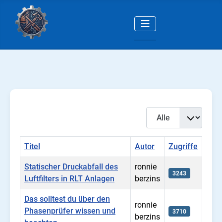
Anzeige #
Titel
Autor
Zugriffe
Statischer Druckabfall des
ronnie
3243
Luftfilters in RLT Anlagen
berzins
Das solltest du über den
ronnie
Phasenprüfer wissen und
3710
berzins