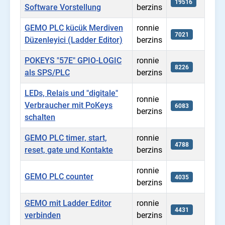
19516
Software Vorstellung
berzins
GEMO PLC kücük Merdiven
ronnie
7021
Düzenleyici (Ladder Editor)
berzins
POKEYS "57E" GPIO-LOGIC
ronnie
8226
als SPS/PLC
berzins
LEDs, Relais und "digitale"
ronnie
Verbraucher mit PoKeys
6083
berzins
schalten
GEMO PLC timer, start,
ronnie
4788
reset, gate und Kontakte
berzins
ronnie
GEMO PLC counter
4035
berzins
GEMO mit Ladder Editor
ronnie
4431
verbinden
berzins