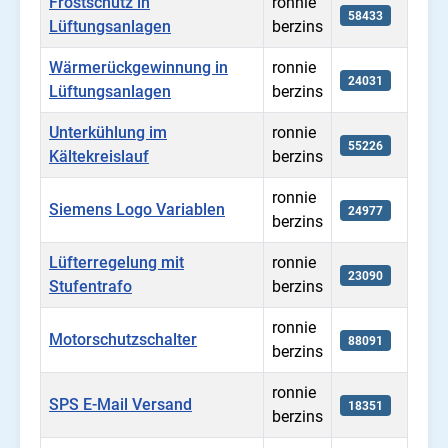
Frostschutz in
ronnie
58433
Lüftungsanlagen
berzins
Wärmerückgewinnung in
ronnie
24031
Lüftungsanlagen
berzins
Unterkühlung im
ronnie
55226
Kältekreislauf
berzins
ronnie
Siemens Logo Variablen
24977
berzins
Lüfterregelung mit
ronnie
23090
Stufentrafo
berzins
ronnie
Motorschutzschalter
88091
berzins
ronnie
SPS E-Mail Versand
18351
berzins