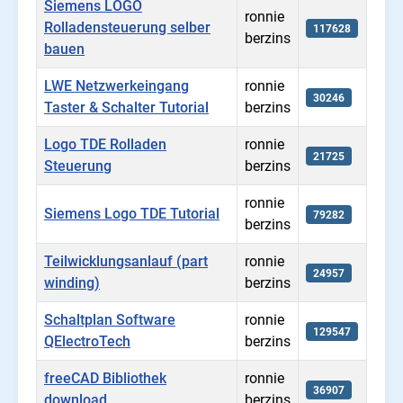
Siemens LOGO
ronnie
Rolladensteuerung selber
117628
berzins
bauen
LWE Netzwerkeingang
ronnie
30246
Taster & Schalter Tutorial
berzins
Logo TDE Rolladen
ronnie
21725
Steuerung
berzins
ronnie
Siemens Logo TDE Tutorial
79282
berzins
Teilwicklungsanlauf (part
ronnie
24957
winding)
berzins
Schaltplan Software
ronnie
129547
QElectroTech
berzins
freeCAD Bibliothek
ronnie
36907
download
berzins