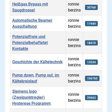
Heißgas Bypass mit
ronnie
30768
Saugdrossel
berzins
Automatische Beamer
ronnie
11949
Ausschaltung
berzins
Potenzialfreie und
ronnie
Potenzialbehaftetet
18410
berzins
Kontakte
ronnie
Geschichte der Kältetechnik
13534
berzins
Pump down, Pump out, im
ronnie
106760
Kältekreislauf
berzins
Siemens logo
ronnie
(Zweipunktregler)
39663
berzins
Hysterese Programm