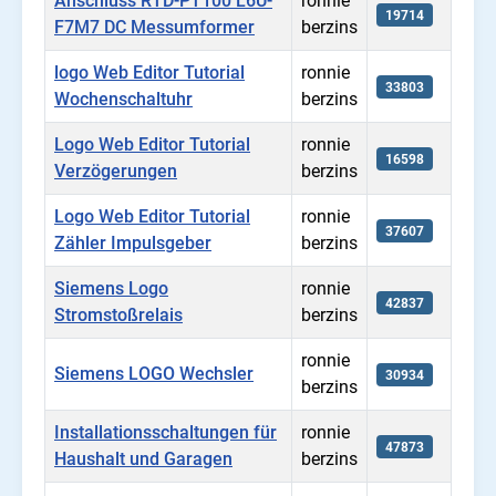
Anschluss RTD-PT100 L6U-
ronnie
19714
F7M7 DC Messumformer
berzins
logo Web Editor Tutorial
ronnie
33803
Wochenschaltuhr
berzins
Logo Web Editor Tutorial
ronnie
16598
Verzögerungen
berzins
Logo Web Editor Tutorial
ronnie
37607
Zähler Impulsgeber
berzins
Siemens Logo
ronnie
42837
Stromstoßrelais
berzins
ronnie
Siemens LOGO Wechsler
30934
berzins
Installationsschaltungen für
ronnie
47873
Haushalt und Garagen
berzins