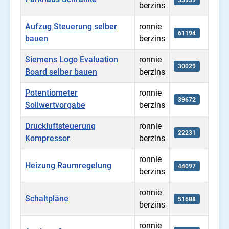
berzins
Aufzug Steuerung selber
ronnie
61194
bauen
berzins
Siemens Logo Evaluation
ronnie
30029
Board selber bauen
berzins
Potentiometer
ronnie
39672
Sollwertvorgabe
berzins
Druckluftsteuerung
ronnie
22231
Kompressor
berzins
ronnie
Heizung Raumregelung
44097
berzins
ronnie
Schaltpläne
51688
berzins
ronnie