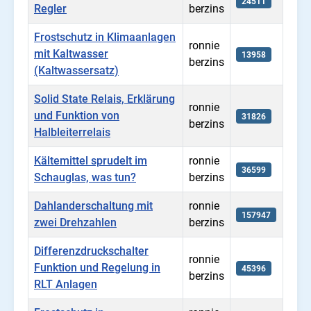
24511
Regler
berzins
Frostschutz in Klimaanlagen
ronnie
mit Kaltwasser
13958
berzins
(Kaltwassersatz)
Solid State Relais, Erklärung
ronnie
und Funktion von
31826
berzins
Halbleiterrelais
Kältemittel sprudelt im
ronnie
36599
Schauglas, was tun?
berzins
Dahlanderschaltung mit
ronnie
157947
zwei Drehzahlen
berzins
Differenzdruckschalter
ronnie
Funktion und Regelung in
45396
berzins
RLT Anlagen