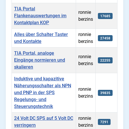
TIA Portal
ronnie
Flankenauswertungen im
17685
berzins
Kontaktplan KOP
Alles über Schalter Taster
ronnie
27458
und Kontakte
berzins
TIA Portal, analoge
ronnie
Eingänge normieren und
22255
berzins
skalieren
Induktive und kapazitive
Näherungsschalter als NPN
ronnie
und PNP in der SPS
39835
berzins
Regelungs- und
Steuerungstechnik
24 Volt DC SPS auf 5 Volt DC
ronnie
7291
verringern
berzins