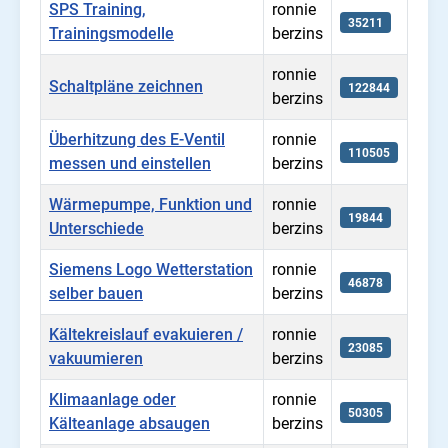
SPS Training,
ronnie
35211
Trainingsmodelle
berzins
ronnie
Schaltpläne zeichnen
122844
berzins
Überhitzung des E-Ventil
ronnie
110505
messen und einstellen
berzins
Wärmepumpe, Funktion und
ronnie
19844
Unterschiede
berzins
Siemens Logo Wetterstation
ronnie
46878
selber bauen
berzins
Kältekreislauf evakuieren /
ronnie
23085
vakuumieren
berzins
Klimaanlage oder
ronnie
50305
Kälteanlage absaugen
berzins