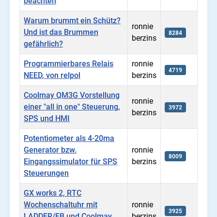
beachten
Warum brummt ein Schütz?
ronnie
Und ist das Brummen
8284
berzins
gefährlich?
Programmierbares Relais
ronnie
4719
NEED, von relpol
berzins
Coolmay QM3G Vorstellung
ronnie
einer "all in one" Steuerung,
3972
berzins
SPS und HMI
Potentiometer als 4-20ma
Generator bzw.
ronnie
8009
Eingangssimulator für SPS
berzins
Steuerungen
GX works 2, RTC
Wochenschaltuhr mit
ronnie
3925
LADDER/FB und Coolmay
berzins