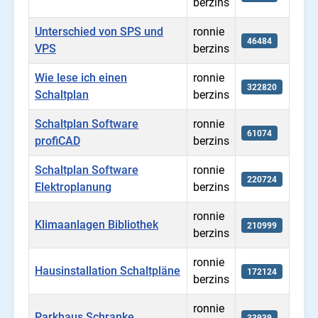
berzins
Unterschied von SPS und
ronnie
46484
VPS
berzins
Wie lese ich einen
ronnie
322820
Schaltplan
berzins
Schaltplan Software
ronnie
61074
profiCAD
berzins
Schaltplan Software
ronnie
220724
Elektroplanung
berzins
ronnie
Klimaanlagen Bibliothek
210999
berzins
ronnie
Hausinstallation Schaltpläne
172124
berzins
ronnie
Parkhaus Schranke
33939