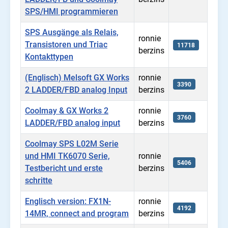
SPS/HMI programmieren
SPS Ausgänge als Relais,
ronnie
Transistoren und Triac
11718
berzins
Kontakttypen
(Englisch) Melsoft GX Works
ronnie
3390
2 LADDER/FBD analog Input
berzins
Coolmay & GX Works 2
ronnie
3760
LADDER/FBD analog input
berzins
Coolmay SPS L02M Serie
und HMI TK6070 Serie,
ronnie
5406
Testbericht und erste
berzins
schritte
Englisch version: FX1N-
ronnie
4192
14MR, connect and program
berzins