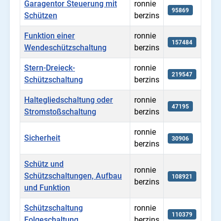
Garagentor Steuerung mit
ronnie
95869
Schützen
berzins
Funktion einer
ronnie
157484
Wendeschützschaltung
berzins
Stern-Dreieck-
ronnie
219547
Schützschaltung
berzins
Haltegliedschaltung oder
ronnie
47195
Stromstoßschaltung
berzins
ronnie
Sicherheit
30906
berzins
Schütz und
ronnie
Schützschaltungen, Aufbau
108921
berzins
und Funktion
Schützschaltung
ronnie
110379
Folgeschaltung
berzins