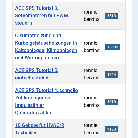
ACE SPS Tutorial 8,
ronnie
Servomotoren mit PWM
5513
berzins
steuern
Ölsumpfheizung und
Kurbelgehäuseheizungen in
ronnie
15397
Kälteanlagen, Klimaanlagen
berzins
und Wärmepumpen
ACE SPS Tutorial 5,
ronnie
4744
einfache Zähler
berzins
ACE SPS Tutorial 4, schnelle
Zählereingänge,
ronnie
5019
Impulszähler
berzins
Quadraturzähler
10 Gebote für HVAC/R
ronnie
9183
Techniker
berzins