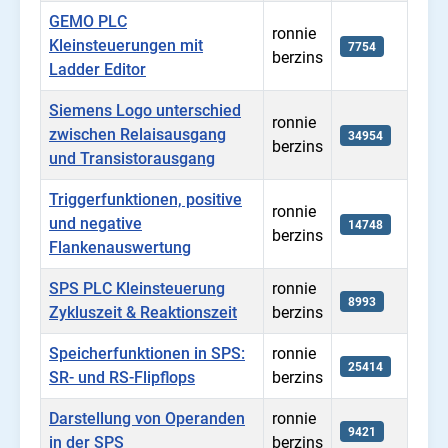
GEMO PLC
ronnie
Kleinsteuerungen mit
7754
berzins
Ladder Editor
Siemens Logo unterschied
ronnie
zwischen Relaisausgang
34954
berzins
und Transistorausgang
Triggerfunktionen, positive
ronnie
und negative
14748
berzins
Flankenauswertung
SPS PLC Kleinsteuerung
ronnie
8993
Zykluszeit & Reaktionszeit
berzins
Speicherfunktionen in SPS:
ronnie
25414
SR- und RS-Flipflops
berzins
Darstellung von Operanden
ronnie
9421
in der SPS
berzins