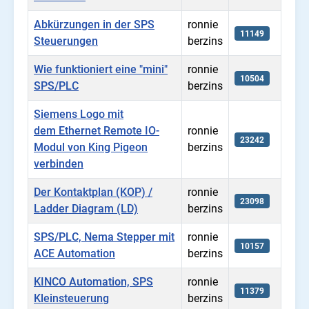
Abkürzungen in der SPS
ronnie
11149
Steuerungen
berzins
Wie funktioniert eine "mini"
ronnie
10504
SPS/PLC
berzins
Siemens Logo mit
dem Ethernet Remote IO-
ronnie
23242
Modul von King Pigeon
berzins
verbinden
Der Kontaktplan (KOP) /
ronnie
23098
Ladder Diagram (LD)
berzins
SPS/PLC, Nema Stepper mit
ronnie
10157
ACE Automation
berzins
KINCO Automation, SPS
ronnie
11379
Kleinsteuerung
berzins