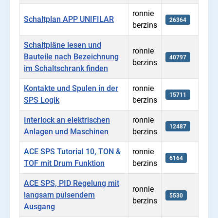
ronnie
Schaltplan APP UNIFILAR
26364
berzins
Schaltpläne lesen und
ronnie
Bauteile nach Bezeichnung
40797
berzins
im Schaltschrank finden
Kontakte und Spulen in der
ronnie
15711
SPS Logik
berzins
Interlock an elektrischen
ronnie
12487
Anlagen und Maschinen
berzins
ACE SPS Tutorial 10, TON &
ronnie
6164
TOF mit Drum Funktion
berzins
ACE SPS, PID Regelung mit
ronnie
langsam pulsendem
5530
berzins
Ausgang