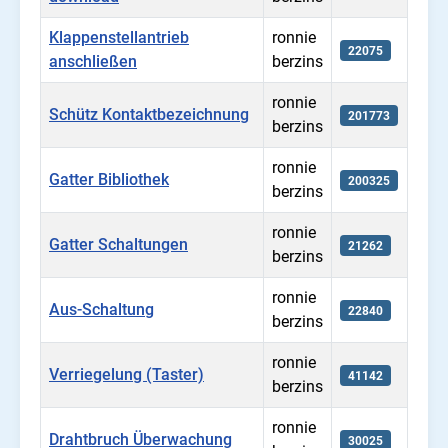
Klappenstellantrieb
ronnie
22075
anschließen
berzins
ronnie
Schütz Kontaktbezeichnung
201773
berzins
ronnie
Gatter Bibliothek
200325
berzins
ronnie
Gatter Schaltungen
21262
berzins
ronnie
Aus-Schaltung
22840
berzins
ronnie
Verriegelung (Taster)
41142
berzins
ronnie
Drahtbruch Überwachung
30025