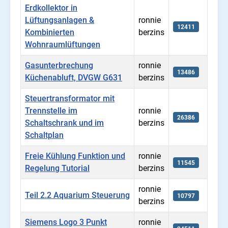
Erdkollektor in
Lüftungsanlagen &
ronnie
12411
Kombinierten
berzins
Wohnraumlüftungen
Gasunterbrechung
ronnie
13486
Küchenabluft, DVGW G631
berzins
Steuertransformator mit
Trennstelle im
ronnie
26386
Schaltschrank und im
berzins
Schaltplan
Freie Kühlung Funktion und
ronnie
11545
Regelung Tutorial
berzins
ronnie
Teil 2.2 Aquarium Steuerung
10797
berzins
Siemens Logo 3 Punkt
ronnie