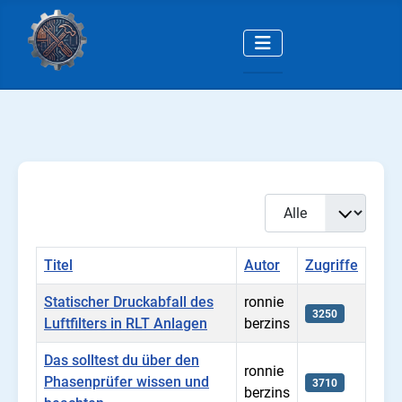
Anzeige #
Titel
Autor
Zugriffe
Statischer Druckabfall des
ronnie
3250
Luftfilters in RLT Anlagen
berzins
Das solltest du über den
ronnie
Phasenprüfer wissen und
3710
berzins