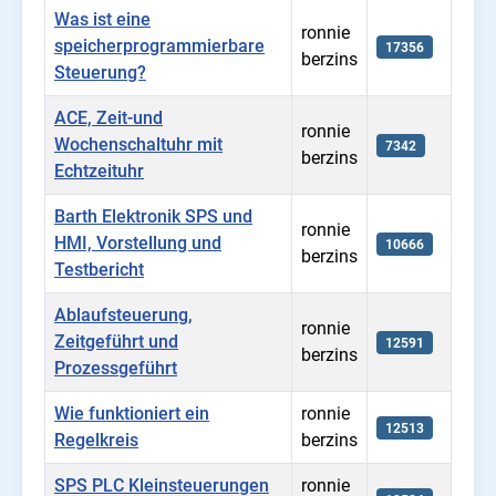
Was ist eine
ronnie
speicherprogrammierbare
17356
berzins
Steuerung?
ACE, Zeit-und
ronnie
Wochenschaltuhr mit
7342
berzins
Echtzeituhr
Barth Elektronik SPS und
ronnie
HMI, Vorstellung und
10666
berzins
Testbericht
Ablaufsteuerung,
ronnie
Zeitgeführt und
12591
berzins
Prozessgeführt
Wie funktioniert ein
ronnie
12513
Regelkreis
berzins
SPS PLC Kleinsteuerungen
ronnie