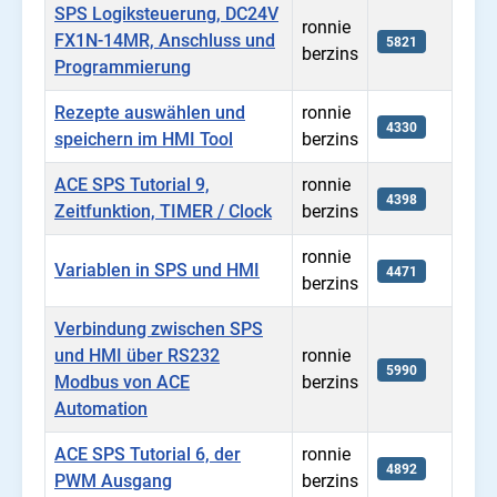
SPS Logiksteuerung, DC24V
ronnie
FX1N-14MR, Anschluss und
5821
berzins
Programmierung
Rezepte auswählen und
ronnie
4330
speichern im HMI Tool
berzins
ACE SPS Tutorial 9,
ronnie
4398
Zeitfunktion, TIMER / Clock
berzins
ronnie
Variablen in SPS und HMI
4471
berzins
Verbindung zwischen SPS
und HMI über RS232
ronnie
5990
Modbus von ACE
berzins
Automation
ACE SPS Tutorial 6, der
ronnie
4892
PWM Ausgang
berzins