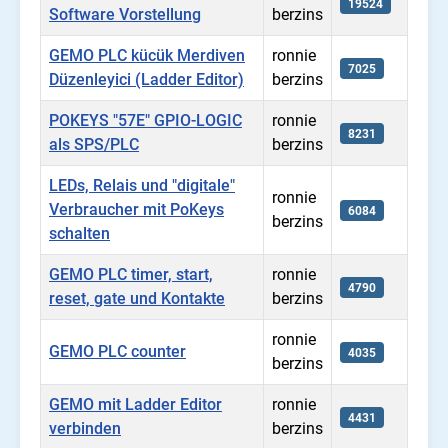
19524
Software Vorstellung
berzins
GEMO PLC kücük Merdiven
ronnie
7025
Düzenleyici (Ladder Editor)
berzins
POKEYS "57E" GPIO-LOGIC
ronnie
8231
als SPS/PLC
berzins
LEDs, Relais und "digitale"
ronnie
Verbraucher mit PoKeys
6084
berzins
schalten
GEMO PLC timer, start,
ronnie
4790
reset, gate und Kontakte
berzins
ronnie
GEMO PLC counter
4035
berzins
GEMO mit Ladder Editor
ronnie
4431
verbinden
berzins