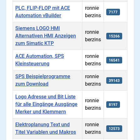
PLC, FLIP-FLOP mit ACE
ronnie
7177
Automation vBuilder
berzins
Siemens LOGO HMI
ronnie
Alternativen HMI Anzeigen
15266
berzins
zum Simatic KTP
ACE Automation, SPS
ronnie
16541
Kleinsteuerung
berzins
SPS Beispielprogramme
ronnie
39143
zum Download
berzins
Logo Adresse und Bit Liste
ronnie
für alle Eingänge Ausgänge
8197
berzins
Merker und Klemmern
Elektroplanung Text und
ronnie
12573
Titel Variablen und Makros
berzins