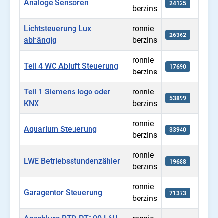
Analoge Sensoren
24125
berzins
Lichtsteuerung Lux
ronnie
26362
abhängig
berzins
ronnie
Teil 4 WC Abluft Steuerung
17690
berzins
Teil 1 Siemens logo oder
ronnie
53899
KNX
berzins
ronnie
Aquarium Steuerung
33940
berzins
ronnie
LWE Betriebsstundenzähler
19688
berzins
ronnie
Garagentor Steuerung
71373
berzins