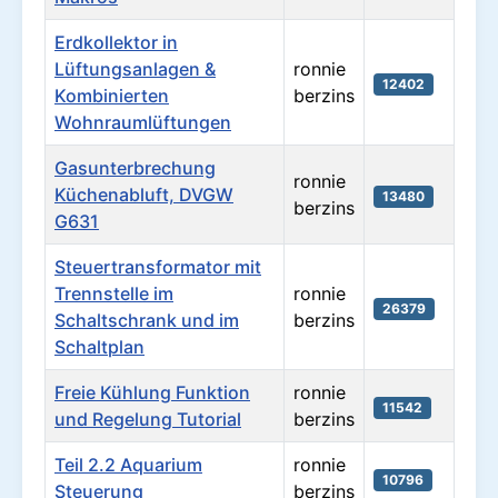
Erdkollektor in
Lüftungsanlagen &
ronnie
12402
Kombinierten
berzins
Wohnraumlüftungen
Gasunterbrechung
ronnie
Küchenabluft, DVGW
13480
berzins
G631
Steuertransformator mit
Trennstelle im
ronnie
26379
Schaltschrank und im
berzins
Schaltplan
Freie Kühlung Funktion
ronnie
11542
und Regelung Tutorial
berzins
Teil 2.2 Aquarium
ronnie
10796
Steuerung
berzins