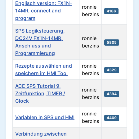
Englisch version: FX1N-
ronnie
14MR, connect and
4186
berzins
program
SPS Logiksteuerung,
DC24V FX1N-14MR,
ronnie
5805
Anschluss und
berzins
Programmierung
Rezepte auswählen und
ronnie
4329
speichern im HMI Tool
berzins
ACE SPS Tutorial 9,
ronnie
Zeitfunktion, TIMER /
4394
berzins
Clock
ronnie
Variablen in SPS und HMI
4469
berzins
Verbindung zwischen