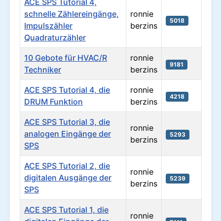
ACE SPS Tutorial 4,
schnelle Zählereingänge,
ronnie
5018
Impulszähler
berzins
Quadraturzähler
10 Gebote für HVAC/R
ronnie
9181
Techniker
berzins
ACE SPS Tutorial 4, die
ronnie
4218
DRUM Funktion
berzins
ACE SPS Tutorial 3, die
ronnie
analogen Eingänge der
5293
berzins
SPS
ACE SPS Tutorial 2, die
ronnie
digitalen Ausgänge der
5239
berzins
SPS
ACE SPS Tutorial 1, die
ronnie