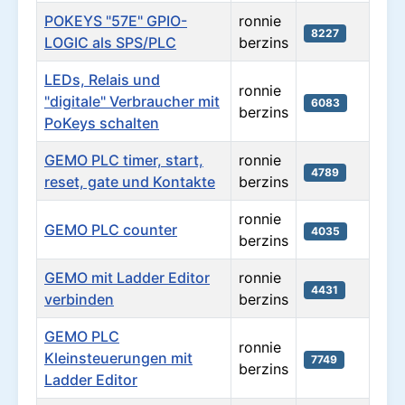
POKEYS "57E" GPIO-
ronnie
8227
LOGIC als SPS/PLC
berzins
LEDs, Relais und
ronnie
"digitale" Verbraucher mit
6083
berzins
PoKeys schalten
GEMO PLC timer, start,
ronnie
4789
reset, gate und Kontakte
berzins
ronnie
GEMO PLC counter
4035
berzins
GEMO mit Ladder Editor
ronnie
4431
verbinden
berzins
GEMO PLC
ronnie
Kleinsteuerungen mit
7749
berzins
Ladder Editor