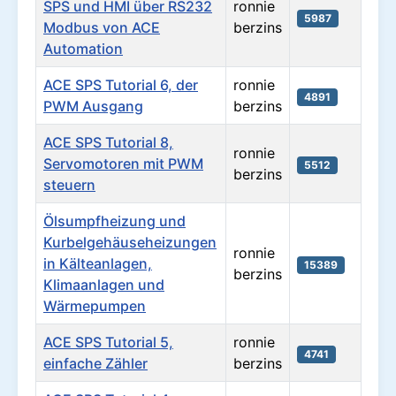
SPS und HMI über RS232
ronnie
5987
Modbus von ACE
berzins
Automation
ACE SPS Tutorial 6, der
ronnie
4891
PWM Ausgang
berzins
ACE SPS Tutorial 8,
ronnie
Servomotoren mit PWM
5512
berzins
steuern
Ölsumpfheizung und
Kurbelgehäuseheizungen
ronnie
in Kälteanlagen,
15389
berzins
Klimaanlagen und
Wärmepumpen
ACE SPS Tutorial 5,
ronnie
4741
einfache Zähler
berzins