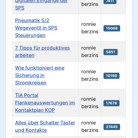
digitalen Eingänge der
7411
berzins
SPS
Pneumatik 5/2
ronnie
Wegeventil in SPS
15068
berzins
Steuerungen
7 Tipps für produktives
ronnie
5851
arbeiten
berzins
Wie funktioniert eine
ronnie
Sicherung in
10198
berzins
Stromkreisen
TIA Portal
ronnie
Flankenauswertungen im
17678
berzins
Kontaktplan KOP
Alles über Schalter Taster
ronnie
27445
und Kontakte
berzins