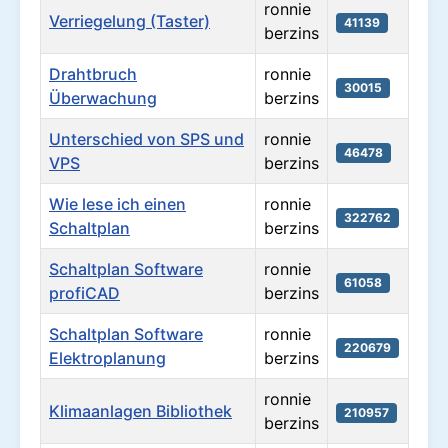
ronnie
Verriegelung (Taster)
41139
berzins
Drahtbruch
ronnie
30015
Überwachung
berzins
Unterschied von SPS und
ronnie
46478
VPS
berzins
Wie lese ich einen
ronnie
322762
Schaltplan
berzins
Schaltplan Software
ronnie
61058
profiCAD
berzins
Schaltplan Software
ronnie
220679
Elektroplanung
berzins
ronnie
Klimaanlagen Bibliothek
210957
berzins