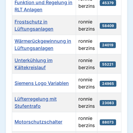
Funktion und Regelung in
45379
berzins
RLT Anlagen
Frostschutz in
ronnie
58409
Lüftungsanlagen
berzins
Wärmerückgewinnung in
ronnie
24019
Lüftungsanlagen
berzins
Unterkühlung im
ronnie
55221
Kältekreislauf
berzins
ronnie
Siemens Logo Variablen
24965
berzins
Lüfterregelung mit
ronnie
23083
Stufentrafo
berzins
ronnie
Motorschutzschalter
88073
berzins