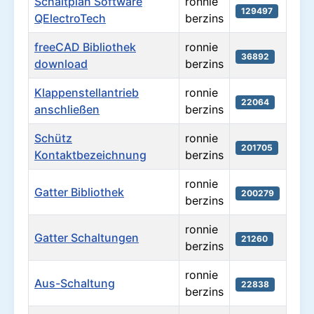
Schaltplan Software
ronnie
129497
QElectroTech
berzins
freeCAD Bibliothek
ronnie
36892
download
berzins
Klappenstellantrieb
ronnie
22064
anschließen
berzins
Schütz
ronnie
201705
Kontaktbezeichnung
berzins
ronnie
Gatter Bibliothek
200279
berzins
ronnie
Gatter Schaltungen
21260
berzins
ronnie
Aus-Schaltung
22838
berzins