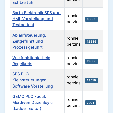
Echtzeituhr
Barth Elektronik SPS und
ronnie
HMI, Vorstellung und
10659
berzins
Testbericht
Ablaufsteuerung,
ronnie
Zeitgeführt und
12586
berzins
Prozessgeführt
Wie funktioniert ein
ronnie
12508
Regelkreis
berzins
SPS PLC
ronnie
Kleinsteuerungen
19516
berzins
Software Vorstellung
GEMO PLC kücük
ronnie
Merdiven Düzenleyici
7021
berzins
(Ladder Editor)