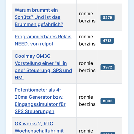
Warum brummt ein
ronnie
Schütz? Und ist das
8279
berzins
Brummen gefährlich?
Programmierbares Relais
ronnie
4718
NEED, von relpol
berzins
Coolmay QM3G
Vorstellung einer "all in
ronnie
3972
one" Steuerung, SPS und
berzins
HMI
Potentiometer als 4-
20ma Generator bzw.
ronnie
8003
Eingangssimulator für
berzins
SPS Steuerungen
GX works 2, RTC
Wochenschaltuhr mit
ronnie