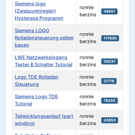
Siemens logo
ronnie
(Zweipunktregler)
39651
berzins
Hysterese Programm
Siemens LOGO
ronnie
Rolladensteuerung selber
117600
berzins
bauen
LWE Netzwerkeingang
ronnie
30237
Taster & Schalter Tutorial
berzins
Logo TDE Rolladen
ronnie
21718
Steuerung
berzins
Siemens Logo TDE
ronnie
79255
Tutorial
berzins
Teilwicklungsanlauf (part
ronnie
24953
winding)
berzins