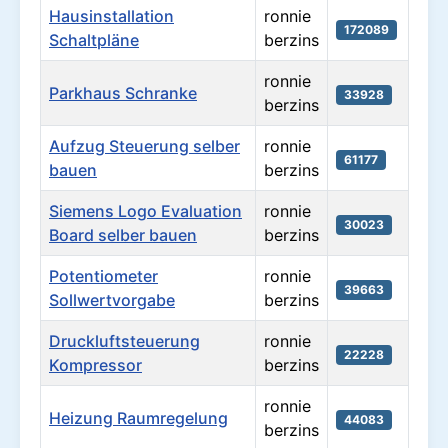
Hausinstallation
ronnie
172089
Schaltpläne
berzins
ronnie
Parkhaus Schranke
33928
berzins
Aufzug Steuerung selber
ronnie
61177
bauen
berzins
Siemens Logo Evaluation
ronnie
30023
Board selber bauen
berzins
Potentiometer
ronnie
39663
Sollwertvorgabe
berzins
Druckluftsteuerung
ronnie
22228
Kompressor
berzins
ronnie
Heizung Raumregelung
44083
berzins