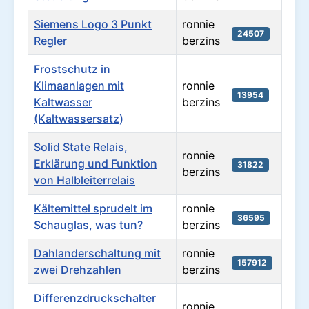
Siemens Logo 3 Punkt
ronnie
24507
Regler
berzins
Frostschutz in
Klimaanlagen mit
ronnie
13954
Kaltwasser
berzins
(Kaltwassersatz)
Solid State Relais,
ronnie
Erklärung und Funktion
31822
berzins
von Halbleiterrelais
Kältemittel sprudelt im
ronnie
36595
Schauglas, was tun?
berzins
Dahlanderschaltung mit
ronnie
157912
zwei Drehzahlen
berzins
Differenzdruckschalter
ronnie