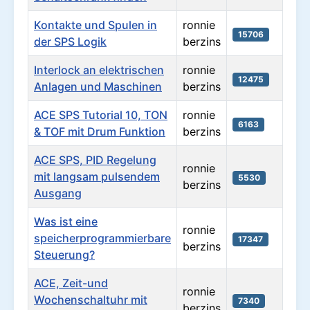
Kontakte und Spulen in
ronnie
15706
der SPS Logik
berzins
Interlock an elektrischen
ronnie
12475
Anlagen und Maschinen
berzins
ACE SPS Tutorial 10, TON
ronnie
6163
& TOF mit Drum Funktion
berzins
ACE SPS, PID Regelung
ronnie
mit langsam pulsendem
5530
berzins
Ausgang
Was ist eine
ronnie
speicherprogrammierbare
17347
berzins
Steuerung?
ACE, Zeit-und
ronnie
Wochenschaltuhr mit
7340
berzins