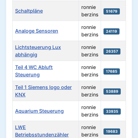
ronnie
Schaltpläne
51679
berzins
ronnie
Analoge Sensoren
24119
berzins
Lichtsteuerung Lux
ronnie
26357
abhängig
berzins
Teil 4 WC Abluft
ronnie
17685
Steuerung
berzins
Teil 1 Siemens logo oder
ronnie
53889
KNX
berzins
ronnie
Aquarium Steuerung
33935
berzins
LWE
ronnie
19683
Betriebsstundenzähler
berzins