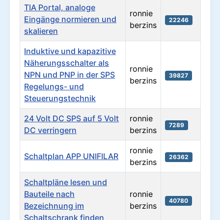
TIA Portal, analoge
ronnie
Eingänge normieren und
22246
berzins
skalieren
Induktive und kapazitive
Näherungsschalter als
ronnie
NPN und PNP in der SPS
39827
berzins
Regelungs- und
Steuerungstechnik
24 Volt DC SPS auf 5 Volt
ronnie
7289
DC verringern
berzins
ronnie
Schaltplan APP UNIFILAR
26362
berzins
Schaltpläne lesen und
Bauteile nach
ronnie
40780
Bezeichnung im
berzins
Schaltschrank finden