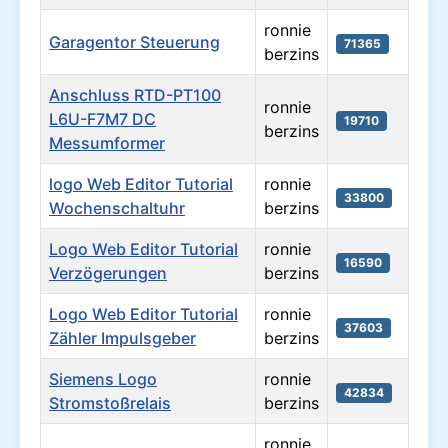
ronnie
Garagentor Steuerung
71365
berzins
Anschluss RTD-PT100
ronnie
L6U-F7M7 DC
19710
berzins
Messumformer
logo Web Editor Tutorial
ronnie
33800
Wochenschaltuhr
berzins
Logo Web Editor Tutorial
ronnie
16590
Verzögerungen
berzins
Logo Web Editor Tutorial
ronnie
37603
Zähler Impulsgeber
berzins
Siemens Logo
ronnie
42834
Stromstoßrelais
berzins
ronnie