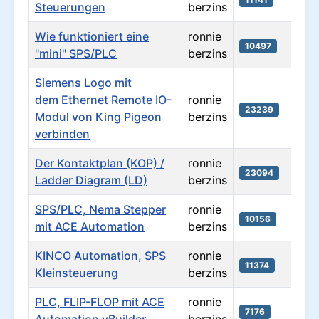
Steuerungen
berzins
Wie funktioniert eine
ronnie
10497
"mini" SPS/PLC
berzins
Siemens Logo mit
dem Ethernet Remote IO-
ronnie
23239
Modul von King Pigeon
berzins
verbinden
Der Kontaktplan (KOP) /
ronnie
23094
Ladder Diagram (LD)
berzins
SPS/PLC, Nema Stepper
ronnie
10156
mit ACE Automation
berzins
KINCO Automation, SPS
ronnie
11374
Kleinsteuerung
berzins
PLC, FLIP-FLOP mit ACE
ronnie
7176