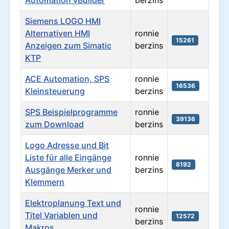
Automation vBuilder
berzins
Siemens LOGO HMI
Alternativen HMI
ronnie
15261
Anzeigen zum Simatic
berzins
KTP
ACE Automation, SPS
ronnie
16536
Kleinsteuerung
berzins
SPS Beispielprogramme
ronnie
39136
zum Download
berzins
Logo Adresse und Bit
Liste für alle Eingänge
ronnie
8192
Ausgänge Merker und
berzins
Klemmern
Elektroplanung Text und
ronnie
Titel Variablen und
12572
berzins
Makros