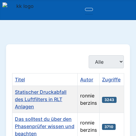
Anzeige #
Titel
Autor
Zugriffe
Statischer Druckabfall
ronnie
des Luftfilters in RLT
3243
berzins
Anlagen
Das solltest du über den
ronnie
Phasenprüfer wissen und
3710
berzins
beachten