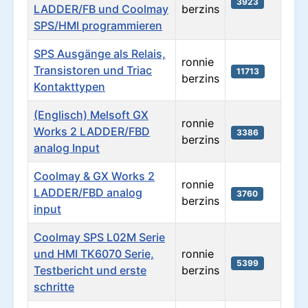
3923
LADDER/FB und Coolmay
berzins
SPS/HMI programmieren
SPS Ausgänge als Relais,
ronnie
Transistoren und Triac
11713
berzins
Kontakttypen
(Englisch) Melsoft GX
ronnie
Works 2 LADDER/FBD
3386
berzins
analog Input
Coolmay & GX Works 2
ronnie
LADDER/FBD analog
3760
berzins
input
Coolmay SPS L02M Serie
und HMI TK6070 Serie,
ronnie
5399
Testbericht und erste
berzins
schritte