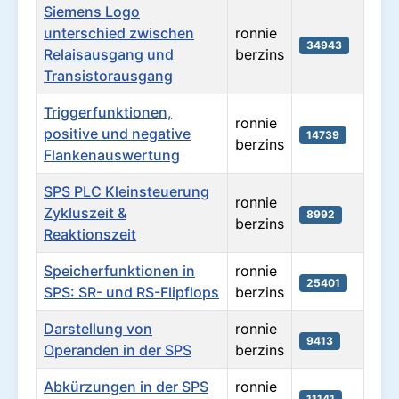
Siemens Logo
unterschied zwischen
ronnie
34943
Relaisausgang und
berzins
Transistorausgang
Triggerfunktionen,
ronnie
positive und negative
14739
berzins
Flankenauswertung
SPS PLC Kleinsteuerung
ronnie
Zykluszeit &
8992
berzins
Reaktionszeit
Speicherfunktionen in
ronnie
25401
SPS: SR- und RS-Flipflops
berzins
Darstellung von
ronnie
9413
Operanden in der SPS
berzins
Abkürzungen in der SPS
ronnie
11141