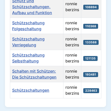
Schütz und
ronnie
Schützschaltungen,
108894
berzins
Aufbau und Funktion
Schützschaltung
ronnie
110368
Folgeschaltung
berzins
Schützschaltung
ronnie
133588
Verriegelung
berzins
Schützschaltung
ronnie
121135
Selbsthaltung
berzins
Schalten mit Schützen:
ronnie
193481
Die Schützschaltungen
berzins
ronnie
Schützschaltungen
228463
berzins
Beiträge