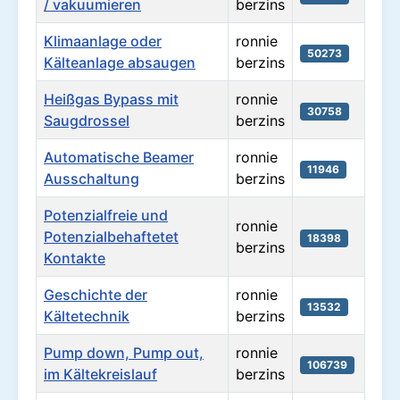
/ vakuumieren
berzins
Klimaanlage oder
ronnie
50273
Kälteanlage absaugen
berzins
Heißgas Bypass mit
ronnie
30758
Saugdrossel
berzins
Automatische Beamer
ronnie
11946
Ausschaltung
berzins
Potenzialfreie und
ronnie
Potenzialbehaftetet
18398
berzins
Kontakte
Geschichte der
ronnie
13532
Kältetechnik
berzins
Pump down, Pump out,
ronnie
106739
im Kältekreislauf
berzins