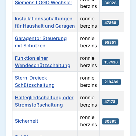
Siemens LOGO Wechsler
30928
berzins
Installationsschaltungen
ronnie
47868
für Haushalt und Garagen
berzins
Garagentor Steuerung
ronnie
95851
mit Schützen
berzins
Funktion einer
ronnie
157436
Wendeschützschaltung
berzins
Stern-Dreieck-
ronnie
219489
Schützschaltung
berzins
Haltegliedschaltung oder
ronnie
47178
Stromstoßschaltung
berzins
ronnie
Sicherheit
30895
berzins