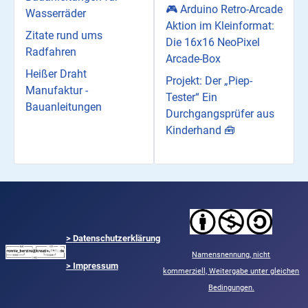
🎮 Arduino Retro-Arcade
Wasserräder
Aktion im Kleinformat:
Zitate rund ums
Die 16x16 NeoPixel
Radfahren
Arcade-Box
Heißer Draht
Projekt: Der „Piep-
Manufaktur -
Tester“ Ein
Bauanleitungen
Durchgangsprüfer aus
Kinderhand 🧰
>
Datenschutzerklärung
Namensnennung,
nicht
> Impressum
kommerziell,
Weitergabe unter gleichen
Bedingungen.