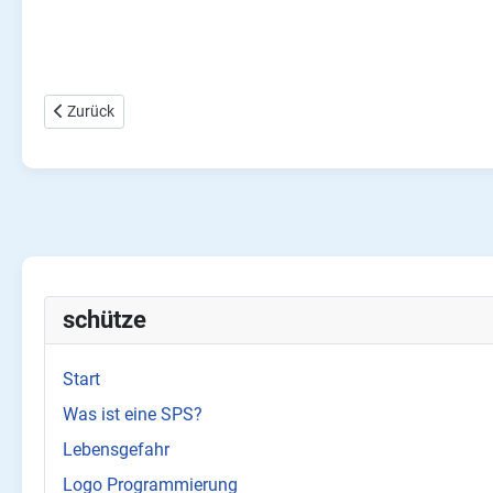
Vorheriger Beitrag: Schütz Kontaktbezeichnung
Zurück
schütze
Start
Was ist eine SPS?
Lebensgefahr
Logo Programmierung