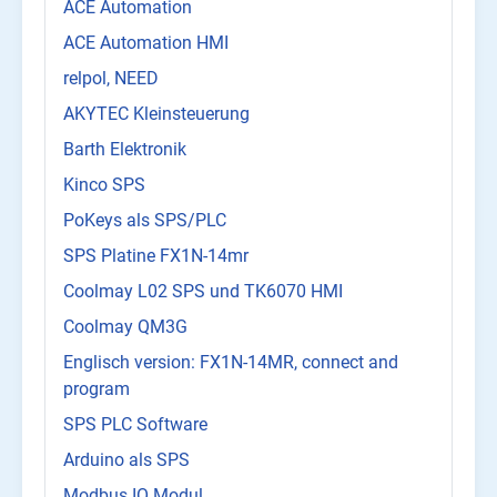
ACE Automation
ACE Automation HMI
relpol, NEED
AKYTEC Kleinsteuerung
Barth Elektronik
Kinco SPS
PoKeys als SPS/PLC
SPS Platine FX1N-14mr
Coolmay L02 SPS und TK6070 HMI
Coolmay QM3G
Englisch version: FX1N-14MR, connect and
program
SPS PLC Software
Arduino als SPS
Modbus IO Modul