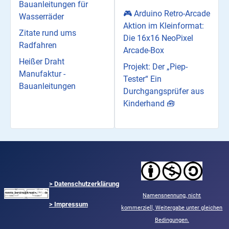
Bauanleitungen für
🎮 Arduino Retro-Arcade
Wasserräder
Aktion im Kleinformat:
Zitate rund ums
Die 16x16 NeoPixel
Radfahren
Arcade-Box
Heißer Draht
Projekt: Der „Piep-
Manufaktur -
Tester“ Ein
Bauanleitungen
Durchgangsprüfer aus
Kinderhand 🧰
>
Datenschutzerklärung
Namensnennung,
nicht
> Impressum
kommerziell,
Weitergabe unter gleichen
Bedingungen.