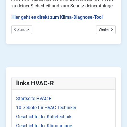
zu deiner Sicherheit und zum Schutz deiner Anlage.
Hier geht es direkt zum Klima-Diagnose-Tool
Vorheriger Beitrag: Luftmengen- & Volumenstrom online Rechner
Nächster Beitra
Zurück
Weiter
links HVAC-R
Startseite HVAC-R
10 Gebote für HVAC Techniker
Geschichte der Kältetechnik
Geschichte der Klimaanlage