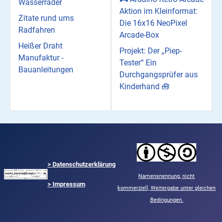
Wasserräder
Aktion im Kleinformat:
Zitate rund ums
Die 16x16 NeoPixel
Radfahren
Arcade-Box
Heißer Draht
Projekt: Der „Piep-
Manufaktur -
Tester“ Ein
Bauanleitungen
Durchgangsprüfer aus
Kinderhand 🧰
>
Datenschutzerklärung
Namensnennung,
nicht
> Impressum
kommerziell,
Weitergabe unter gleichen
Bedingungen.