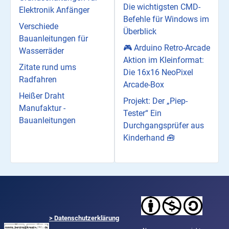
Die wichtigsten CMD-
Elektronik Anfänger
Befehle für Windows im
Verschiede
Überblick
Bauanleitungen für
🎮 Arduino Retro-Arcade
Wasserräder
Aktion im Kleinformat:
Zitate rund ums
Die 16x16 NeoPixel
Radfahren
Arcade-Box
Heißer Draht
Projekt: Der „Piep-
Manufaktur -
Tester“ Ein
Bauanleitungen
Durchgangsprüfer aus
Kinderhand 🧰
>
Datenschutzerklärung