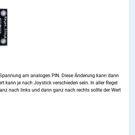
die Spannung am analogen PIN. Diese Änderung kann dann
t kann je nach Joystick verschieden sein. In aller Regel
 ganz nach links und dann ganz nach rechts sollte der Wert