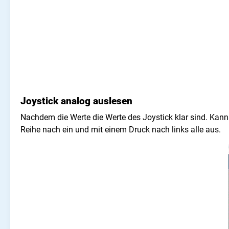
Joystick analog auslesen
Nachdem die Werte die Werte des Joystick klar sind. Kanns
Reihe nach ein und mit einem Druck nach links alle aus.