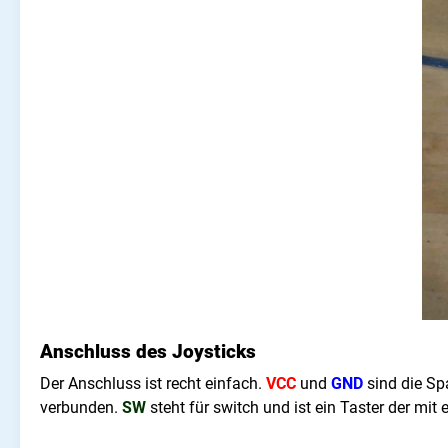
Anschluss des Joysticks
Der Anschluss ist recht einfach.
VCC
und
GND
sind die S
verbunden.
SW
steht für switch und ist ein Taster der mit