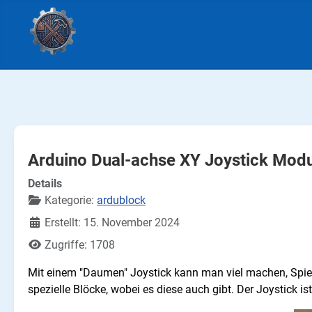
Arduino Dual-achse XY Joystick Modul
Details
Kategorie:
ardublock
Erstellt: 15. November 2024
Zugriffe: 1708
Mit einem "Daumen" Joystick kann man viel machen, Spiele
spezielle Blöcke, wobei es diese auch gibt. Der Joystick 