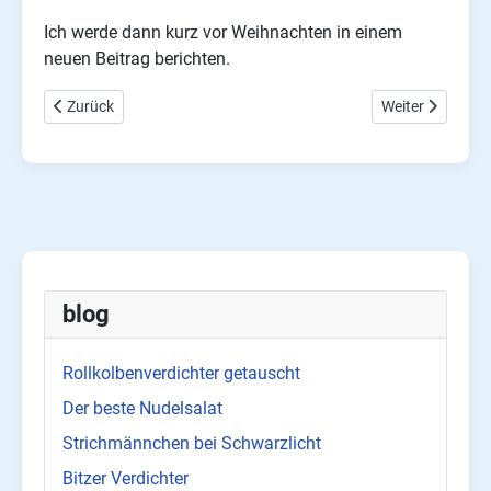
Ich werde dann kurz vor Weihnachten in einem
neuen Beitrag berichten.
Vorheriger Beitrag: R22 Kälteanlage umrüsten
Nächster Beitra
Zurück
Weiter
blog
Rollkolbenverdichter getauscht
Der beste Nudelsalat
Strichmännchen bei Schwarzlicht
Bitzer Verdichter