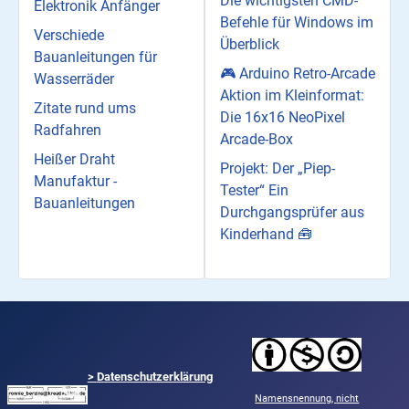
Die wichtigsten CMD-
Elektronik Anfänger
Befehle für Windows im
Verschiede
Überblick
Bauanleitungen für
🎮 Arduino Retro-Arcade
Wasserräder
Aktion im Kleinformat:
Zitate rund ums
Die 16x16 NeoPixel
Radfahren
Arcade-Box
Heißer Draht
Projekt: Der „Piep-
Manufaktur -
Tester“ Ein
Bauanleitungen
Durchgangsprüfer aus
Kinderhand 🧰
>
Datenschutzerklärung
Namensnennung,
nicht