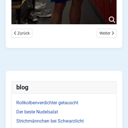
Vorheriger Beitrag: Energy Drinks! für mich?
Nächster Beitrag
Zurück
Weiter
blog
Rollkolbenverdichter getauscht
Der beste Nudelsalat
Strichmännchen bei Schwarzlicht