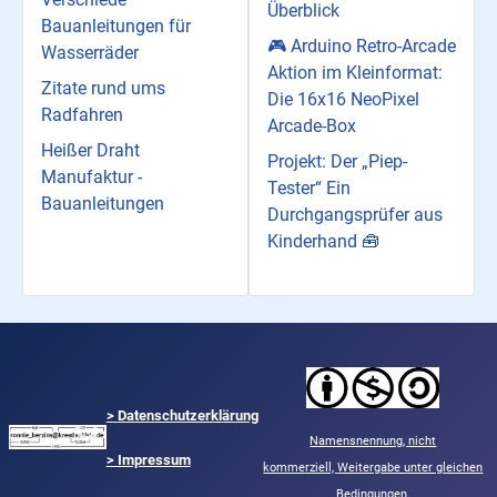
Überblick
Bauanleitungen für
🎮 Arduino Retro-Arcade
Wasserräder
Aktion im Kleinformat:
Zitate rund ums
Die 16x16 NeoPixel
Radfahren
Arcade-Box
Heißer Draht
Projekt: Der „Piep-
Manufaktur -
Tester“ Ein
Bauanleitungen
Durchgangsprüfer aus
Kinderhand 🧰
>
Datenschutzerklärung
Namensnennung,
nicht
> Impressum
kommerziell,
Weitergabe unter gleichen
Bedingungen.