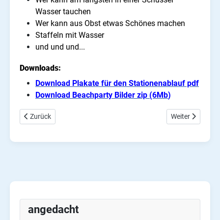
Wasser tauchen
Wer kann aus Obst etwas Schönes machen
Staffeln mit Wasser
und und und...
Downloads:
Download Plakate für den Stationenablauf pdf
Download Beachparty Bilder zip (6Mb
)
Vorheriger Beitrag: 5 Finger Gebet
Nächster Beitra
Zurück
Weiter
angedacht