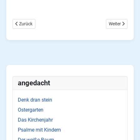
Vorheriger Beitrag: Kreuz und Auferstehung bei Johannes
Nächster Beitra
Zurück
Weiter
angedacht
Denk dran stein
Ostergarten
Das Kirchenjahr
Psalme mit Kindern
Der weiße Baum