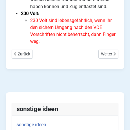
haben können und Zug-entlastet sind.
230 Volt:
230 Volt sind lebensgefährlich, wenn ihr
den sichern Umgang nach den VDE
Vorschriften nicht beherrscht, dann Finger
weg.
Vorheriger Beitrag: Filztasche für Kalender nähen
Nächster Beitra
Zurück
Weiter
sonstige ideen
sonstige ideen