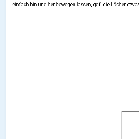
einfach hin und her bewegen lassen, ggf. die Löcher etwa