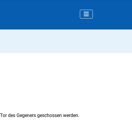
s Tor des Gegeners geschossen werden.