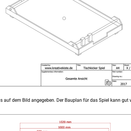
ls auf dem Bild angegeben. Der Bauplan für das Spiel kann gut