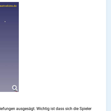
efungen ausgesägt. Wichtig ist dass sich die Spieler