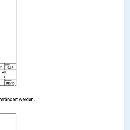
 verändert werden.