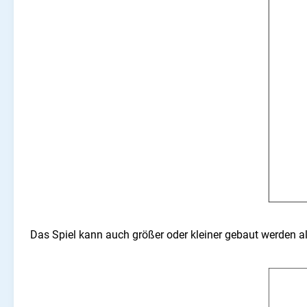
Das Spiel kann auch größer oder kleiner gebaut werden a