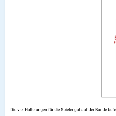
Die vier Halterungen für die Spieler gut auf der Bande bef