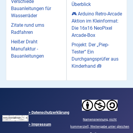
Verschiede
Überblick
Bauanleitungen für
🎮 Arduino Retro-Arcade
Wasserräder
Aktion im Kleinformat:
Zitate rund ums
Die 16x16 NeoPixel
Radfahren
Arcade-Box
Heißer Draht
Projekt: Der „Piep-
Manufaktur -
Tester“ Ein
Bauanleitungen
Durchgangsprüfer aus
Kinderhand 🧰
>
Datenschutzerklärung
Namensnennung,
nicht
> Impressum
kommerziell,
Weitergabe unter gleichen