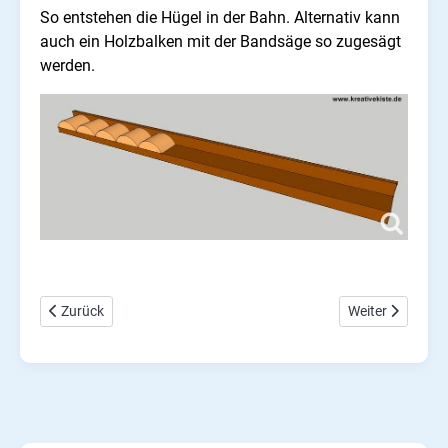
So entstehen die Hügel in der Bahn. Alternativ kann
auch ein Holzbalken mit der Bandsäge so zugesägt
werden.
Vorheriger Beitrag: Shuffleboard Spiel aus Holz selber bauen
Nächster Beitra
Zurück
Weiter