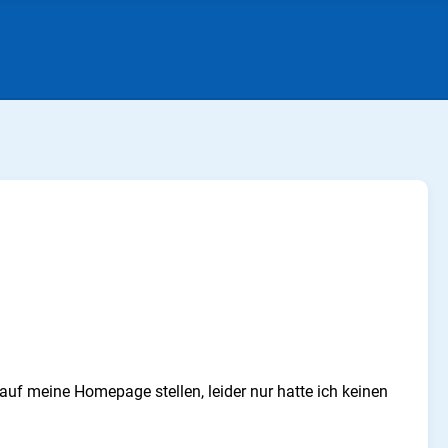
 auf meine Homepage stellen, leider nur hatte ich keinen