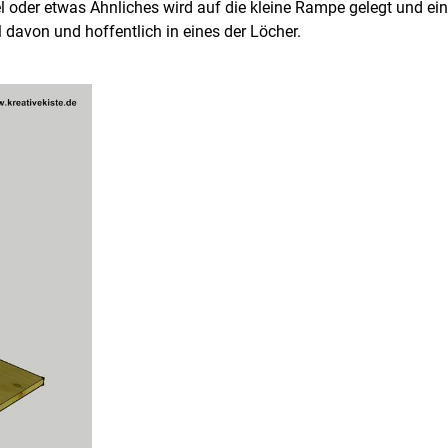
ugel oder etwas Ähnliches wird auf die kleine Rampe gelegt und 
davon und hoffentlich in eines der Löcher.