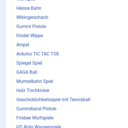
Heisse Bahn
Wikingerschach
Gummi Pistole
Kinder Wippe
Ampel
Arduino TIC TAC TOE
Spiegel Spiel
GAGA Ball
Murmelbahn Spiel
Holz Tischkicker
Geschicklichkeitsspiel mit Tennisball
Gummiband Pistole
Frisbee Wurfspiele
HT- Rohr Wasserspiele