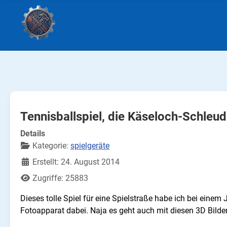
Tennisballspiel, die Käseloch-Schleud
Details
Kategorie:
spielgeräte
Erstellt: 24. August 2014
Zugriffe: 25883
Dieses tolle Spiel für eine Spielstraße habe ich bei einem
Fotoapparat dabei. Naja es geht auch mit diesen 3D Bildern