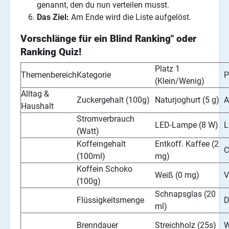
genannt, den du nun verteilen musst.
Das Ziel:
Am Ende wird die Liste aufgelöst.
Vorschlänge für ein Blind Ranking" oder
Ranking Quiz!
Platz 1
Themenbereich
Kategorie
P
(Klein/Wenig)
Alltag &
Zuckergehalt (100g)
Naturjoghurt (5 g)
A
Haushalt
Stromverbrauch
LED-Lampe (8 W)
L
(Watt)
Koffeingehalt
Entkoff. Kaffee (2
C
(100ml)
mg)
Koffein Schoko
Weiß (0 mg)
V
(100g)
Schnapsglas (20
Flüssigkeitsmenge
D
ml)
Brenndauer
Streichholz (25s)
W