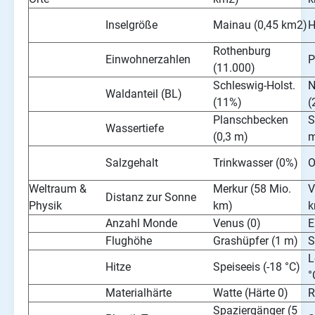
Inselgröße
Mainau (0,45 km2)
H
Rothenburg
Einwohnerzahlen
P
(11.000)
Schleswig-Holst.
N
Waldanteil (BL)
(11%)
(
Planschbecken
S
Wassertiefe
(0,3 m)
m
Salzgehalt
Trinkwasser (0%)
O
Weltraum &
Merkur (58 Mio.
V
Distanz zur Sonne
Physik
km)
k
Anzahl Monde
Venus (0)
E
Flughöhe
Grashüpfer (1 m)
S
L
Hitze
Speiseeis (-18 °C)
°
Materialhärte
Watte (Härte 0)
R
Spaziergänger (5