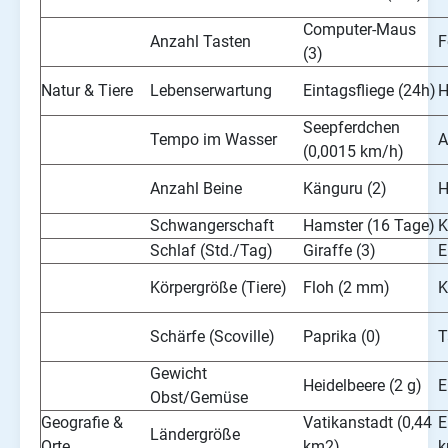
Computer-Maus
Anzahl Tasten
F
(3)
Natur & Tiere
Lebenserwartung
Eintagsfliege (24h)
H
Seepferdchen
Tempo im Wasser
A
(0,0015 km/h)
Anzahl Beine
Känguru (2)
H
Schwangerschaft
Hamster (16 Tage)
K
Schlaf (Std./Tag)
Giraffe (3)
E
Körpergröße (Tiere)
Floh (2 mm)
K
Schärfe (Scoville)
Paprika (0)
T
Gewicht
Heidelbeere (2 g)
E
Obst/Gemüse
Geografie &
Vatikanstadt (0,44
E
Ländergröße
Orte
km2)
k