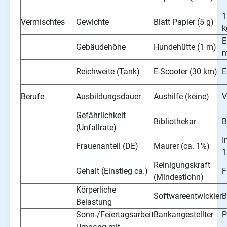
1
Vermischtes
Gewichte
Blatt Papier (5 g)
k
E
Gebäudehöhe
Hundehütte (1 m)
m
Reichweite (Tank)
E-Scooter (30 km)
E
Berufe
Ausbildungsdauer
Aushilfe (keine)
V
Gefährlichkeit
Bibliothekar
B
(Unfallrate)
I
Frauenanteil (DE)
Maurer (ca. 1%)
1
Reinigungskraft
Gehalt (Einstieg ca.)
F
(Mindestlohn)
Körperliche
Softwareentwickler
B
Belastung
Sonn-/Feiertagsarbeit
Bankangestellter
P