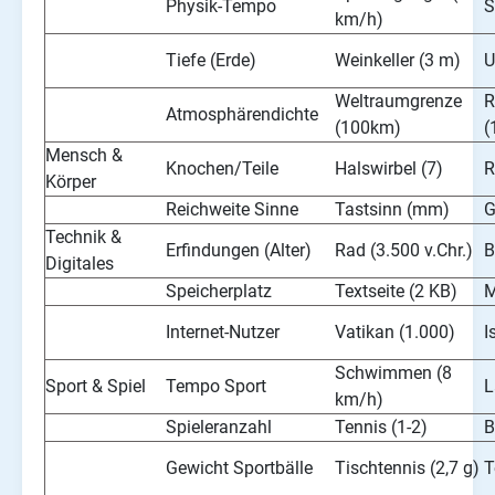
Physik-Tempo
S
km/h)
Tiefe (Erde)
Weinkeller (3 m)
U
Weltraumgrenze
R
Atmosphärendichte
(100km)
(
Mensch &
Knochen/Teile
Halswirbel (7)
R
Körper
Reichweite Sinne
Tastsinn (mm)
G
Technik &
Erfindungen (Alter)
Rad (3.500 v.Chr.)
B
Digitales
Speicherplatz
Textseite (2 KB)
M
Internet-Nutzer
Vatikan (1.000)
I
Schwimmen (8
Sport & Spiel
Tempo Sport
L
km/h)
Spieleranzahl
Tennis (1-2)
B
Gewicht Sportbälle
Tischtennis (2,7 g)
T