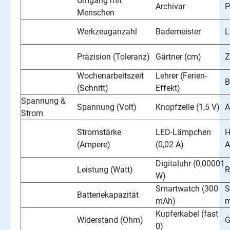
Umgang mit
Archivar
P
Menschen
Werkzeuganzahl
Bademeister
L
Präzision (Toleranz)
Gärtner (cm)
Z
Wochenarbeitszeit
Lehrer (Ferien-
B
(Schnitt)
Effekt)
Spannung &
Spannung (Volt)
Knopfzelle (1,5 V)
A
Strom
Stromstärke
LED-Lämpchen
H
(Ampere)
(0,02 A)
A
Digitaluhr (0,00001
Leistung (Watt)
R
W)
Smartwatch (300
S
Batteriekapazität
mAh)
m
Kupferkabel (fast
Widerstand (Ohm)
G
0)