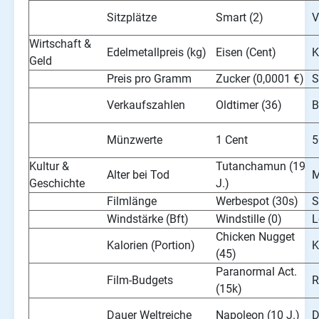
Sitzplätze
Smart (2)
V
Wirtschaft &
Edelmetallpreis (kg)
Eisen (Cent)
K
Geld
Preis pro Gramm
Zucker (0,0001 €)
S
Verkaufszahlen
Oldtimer (36)
B
Münzwerte
1 Cent
5
Kultur &
Tutanchamun (19
Alter bei Tod
M
Geschichte
J.)
Filmlänge
Werbespot (30s)
S
Windstärke (Bft)
Windstille (0)
L
Chicken Nugget
Kalorien (Portion)
K
(45)
Paranormal Act.
Film-Budgets
R
(15k)
Dauer Weltreiche
Napoleon (10 J.)
D