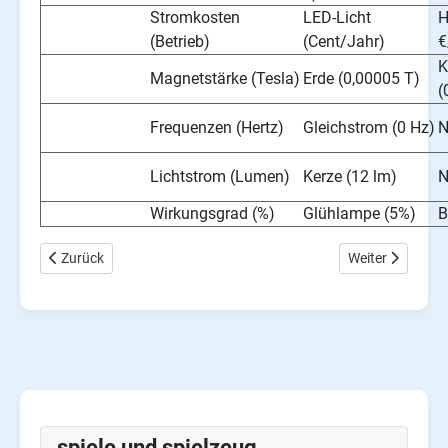
Stromkosten
LED-Licht
H
(Betrieb)
(Cent/Jahr)
€
K
Magnetstärke (Tesla)
Erde (0,00005 T)
(
Frequenzen (Hertz)
Gleichstrom (0 Hz)
N
Lichtstrom (Lumen)
Kerze (12 lm)
N
Wirkungsgrad (%)
Glühlampe (5%)
B
Vorheriger Beitrag: Einfacher Joomla Syntax Highlighter ohne Plu
Nächster Beitra
Zurück
Weiter
spiele und spielzeug