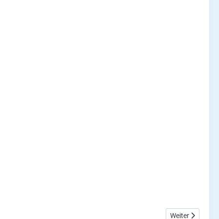
Nächster Beitrag
Weiter