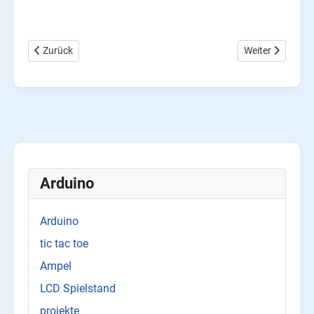
Vorheriger Beitrag: Arduino Tresor mit Zahlenschloss, Anfängerp
Nächster Beitra
Zurück
Weiter
Arduino
Arduino
tic tac toe
Ampel
LCD Spielstand
projekte