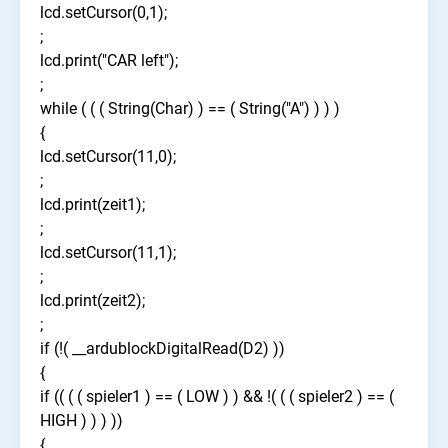
lcd.setCursor(0,1);
;
lcd.print("CAR left");
;
while ( ( ( String(Char) ) == ( String("A") ) ) )
{
lcd.setCursor(11,0);
;
lcd.print(zeit1);
;
lcd.setCursor(11,1);
;
lcd.print(zeit2);
;
if (!( __ardublockDigitalRead(D2) ))
{
if (( ( ( spieler1 ) == ( LOW ) ) && !( ( ( spieler2 ) == (
HIGH ) ) ) ))
{