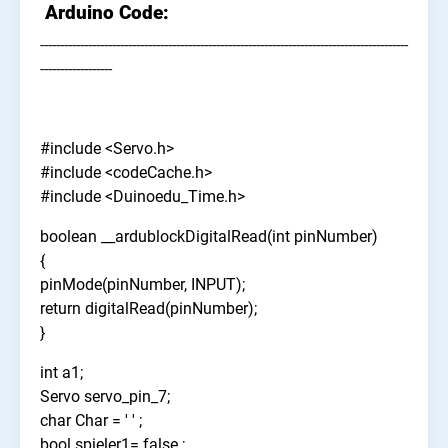
Arduino Code:
--------------------------------------------------------------------------------------------
------------------
#include <Servo.h>
#include <codeCache.h>
#include <Duinoedu_Time.h>
boolean __ardublockDigitalRead(int pinNumber)
{
pinMode(pinNumber, INPUT);
return digitalRead(pinNumber);
}
int a1;
Servo servo_pin_7;
char Char = ' ' ;
bool spieler1= false ;