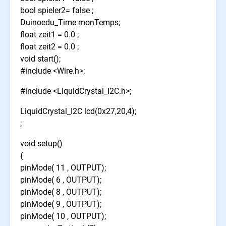
bool spieler2= false ;
Duinoedu_Time monTemps;
float zeit1 = 0.0 ;
float zeit2 = 0.0 ;
void start();
#include <Wire.h>;
#include <LiquidCrystal_I2C.h>;
LiquidCrystal_I2C lcd(0x27,20,4);
;
void setup()
{
pinMode( 11 , OUTPUT);
pinMode( 6 , OUTPUT);
pinMode( 8 , OUTPUT);
pinMode( 9 , OUTPUT);
pinMode( 10 , OUTPUT);