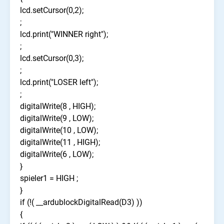
lcd.setCursor(0,2);
;
lcd.print("WINNER right");
;
lcd.setCursor(0,3);
;
lcd.print("LOSER left");
;
digitalWrite(8 , HIGH);
digitalWrite(9 , LOW);
digitalWrite(10 , LOW);
digitalWrite(11 , HIGH);
digitalWrite(6 , LOW);
}
spieler1 = HIGH ;
}
if (!( __ardublockDigitalRead(D3) ))
{