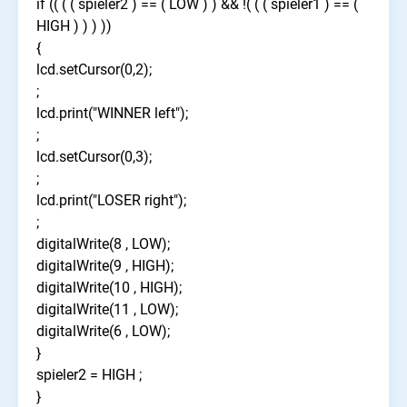
if (( ( ( spieler2 ) == ( LOW ) ) && !( ( ( spieler1 ) == (
HIGH ) ) ) ))
{
lcd.setCursor(0,2);
;
lcd.print("WINNER left");
;
lcd.setCursor(0,3);
;
lcd.print("LOSER right");
;
digitalWrite(8 , LOW);
digitalWrite(9 , HIGH);
digitalWrite(10 , HIGH);
digitalWrite(11 , LOW);
digitalWrite(6 , LOW);
}
spieler2 = HIGH ;
}