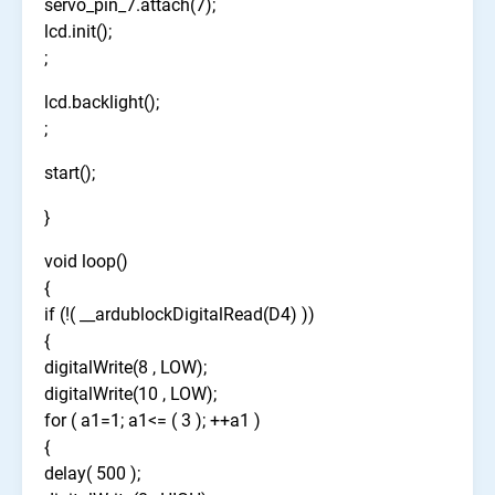
servo_pin_7.attach(7);
lcd.init();
;
lcd.backlight();
;
start();
}
void loop()
{
if (!( __ardublockDigitalRead(D4) ))
{
digitalWrite(8 , LOW);
digitalWrite(10 , LOW);
for ( a1=1; a1<= ( 3 ); ++a1 )
{
delay( 500 );