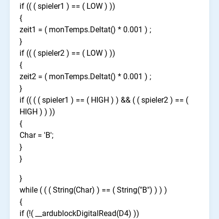
if (( ( spieler1 ) == ( LOW ) ))
{
zeit1 = ( monTemps.Deltat() * 0.001 ) ;
}
if (( ( spieler2 ) == ( LOW ) ))
{
zeit2 = ( monTemps.Deltat() * 0.001 ) ;
}
if (( ( ( spieler1 ) == ( HIGH ) ) && ( ( spieler2 ) == (
HIGH ) ) ))
{
Char = 'B';
}
}
}
while ( ( ( String(Char) ) == ( String("B") ) ) )
{
if (!( __ardublockDigitalRead(D4) ))