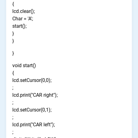
{
lcd.clear();
Char = 'A';
start();
}
}
}
void start()
{
lcd.setCursor(0,0);
;
lcd.print("CAR right");
;
lcd.setCursor(0,1);
;
lcd.print("CAR left");
;