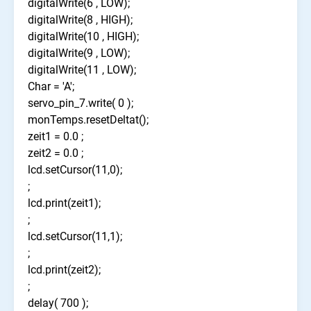
digitalWrite(6 , LOW);
digitalWrite(8 , HIGH);
digitalWrite(10 , HIGH);
digitalWrite(9 , LOW);
digitalWrite(11 , LOW);
Char = 'A';
servo_pin_7.write( 0 );
monTemps.resetDeltat();
zeit1 = 0.0 ;
zeit2 = 0.0 ;
lcd.setCursor(11,0);
;
lcd.print(zeit1);
;
lcd.setCursor(11,1);
;
lcd.print(zeit2);
;
delay( 700 );