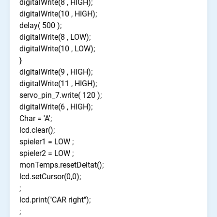
digitalWrite(8 , HIGH);
digitalWrite(10 , HIGH);
delay( 500 );
digitalWrite(8 , LOW);
digitalWrite(10 , LOW);
}
digitalWrite(9 , HIGH);
digitalWrite(11 , HIGH);
servo_pin_7.write( 120 );
digitalWrite(6 , HIGH);
Char = 'A';
lcd.clear();
spieler1 = LOW ;
spieler2 = LOW ;
monTemps.resetDeltat();
lcd.setCursor(0,0);
;
lcd.print("CAR right");
;