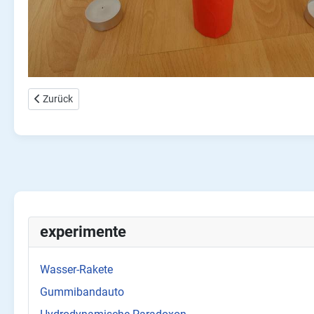
Vorheriger Beitrag: MINT Experiment und Basteln für Kinder, der 
Zurück
experimente
Wasser-Rakete
Gummibandauto