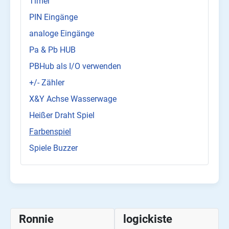
Timer
PIN Eingänge
analoge Eingänge
Pa & Pb HUB
PBHub als I/O verwenden
+/- Zähler
X&Y Achse Wasserwage
Heißer Draht Spiel
Farbenspiel
Spiele Buzzer
Ronnie
logickiste