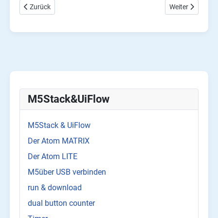
Vorheriger Beitrag: M5Stack & UiFlow +/- Zähler
Nächster Beitra
Zurück
Weiter
M5Stack&UiFlow
M5Stack & UiFlow
Der Atom MATRIX
Der Atom LITE
M5über USB verbinden
run & download
dual button counter