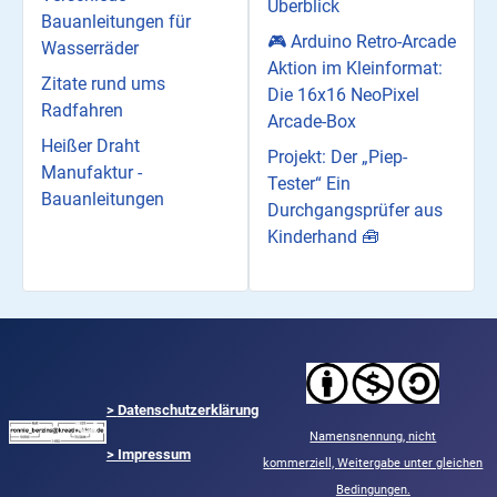
Überblick
Bauanleitungen für
🎮 Arduino Retro-Arcade
Wasserräder
Aktion im Kleinformat:
Zitate rund ums
Die 16x16 NeoPixel
Radfahren
Arcade-Box
Heißer Draht
Projekt: Der „Piep-
Manufaktur -
Tester“ Ein
Bauanleitungen
Durchgangsprüfer aus
Kinderhand 🧰
>
Datenschutzerklärung
Namensnennung,
nicht
> Impressum
kommerziell,
Weitergabe unter gleichen
Bedingungen.