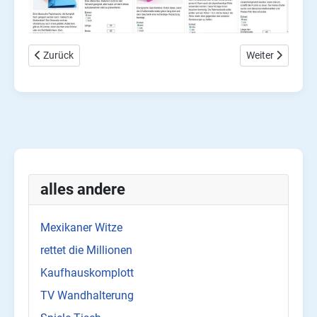
Vorheriger Beitrag: Schriften für Lasercutter und CNC Fräse
Nächster Beitra
Zurück
Weiter
alles andere
Mexikaner Witze
rettet die Millionen
Kaufhauskomplott
TV Wandhalterung