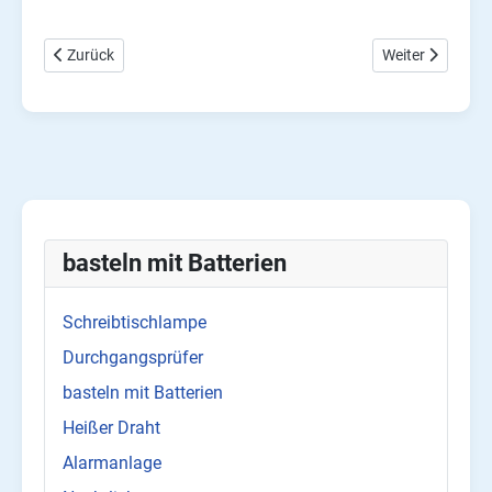
Vorheriger Beitrag: Elektronisches Tic Tac Toe aus Holz und Näg
Nächster Beitra
Zurück
Weiter
basteln mit Batterien
Schreibtischlampe
Durchgangsprüfer
basteln mit Batterien
Heißer Draht
Alarmanlage