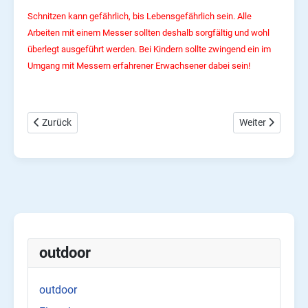
Schnitzen kann gefährlich, bis Lebensgefährlich sein. Alle
Arbeiten mit einem Messer sollten deshalb sorgfältig und wohl
überlegt ausgeführt werden. Bei Kindern sollte zwingend ein im
Umgang mit Messern erfahrener Erwachsener dabei sein!
Vorheriger Beitrag: Feuerschale selber bauen
Nächster Beitra
Zurück
Weiter
outdoor
outdoor