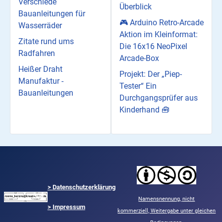
Verschiede
Überblick
Bauanleitungen für
🎮 Arduino Retro-Arcade
Wasserräder
Aktion im Kleinformat:
Zitate rund ums
Die 16x16 NeoPixel
Radfahren
Arcade-Box
Heißer Draht
Projekt: Der „Piep-
Manufaktur -
Tester“ Ein
Bauanleitungen
Durchgangsprüfer aus
Kinderhand 🧰
>
Datenschutzerklärung
Namensnennung,
nicht
> Impressum
kommerziell,
Weitergabe unter gleichen