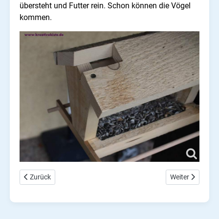
übersteht und Futter rein. Schon können die Vögel
kommen.
Vorheriger Beitrag: Meisenknödel Bauanleitung
Nächster Beitra
Zurück
Weiter