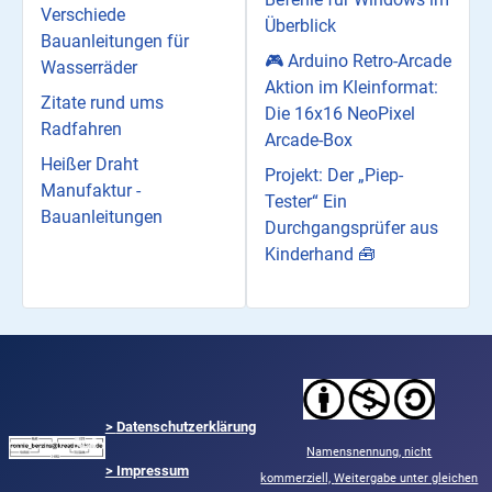
Verschiede
Überblick
Bauanleitungen für
🎮 Arduino Retro-Arcade
Wasserräder
Aktion im Kleinformat:
Zitate rund ums
Die 16x16 NeoPixel
Radfahren
Arcade-Box
Heißer Draht
Projekt: Der „Piep-
Manufaktur -
Tester“ Ein
Bauanleitungen
Durchgangsprüfer aus
Kinderhand 🧰
>
Datenschutzerklärung
Namensnennung,
nicht
> Impressum
kommerziell,
Weitergabe unter gleichen