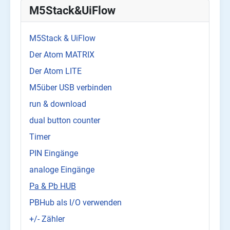
M5Stack&UiFlow
M5Stack & UiFlow
Der Atom MATRIX
Der Atom LITE
M5über USB verbinden
run & download
dual button counter
Timer
PIN Eingänge
analoge Eingänge
Pa & Pb HUB
PBHub als I/O verwenden
+/- Zähler