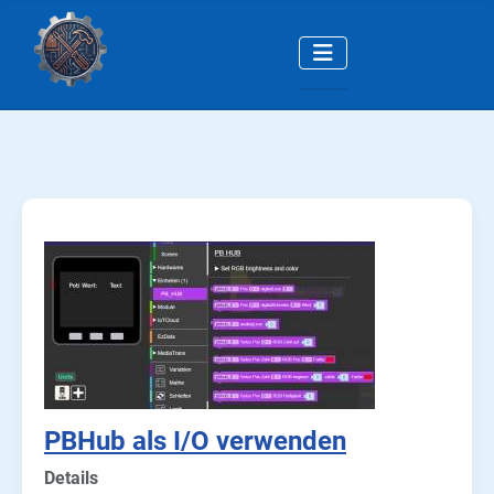
PBHub als I/O verwenden
Details