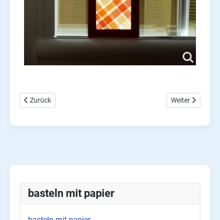
Vorheriger Beitrag: Erntedank Korb stempeln
Nächster Beitra
Zurück
Weiter
basteln mit papier
basteln mit papier