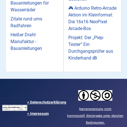
Bauanleitungen für
🎮 Arduino Retro-Arcade
Wasserräder
Aktion im Kleinformat:
Zitate rund ums
Die 16x16 NeoPixel
Radfahren
Arcade-Box
Heißer Draht
Projekt: Der „Piep-
Manufaktur -
Tester“ Ein
Bauanleitungen
Durchgangsprüfer aus
Kinderhand 🧰
>
Datenschutzerklärung
Namensnennung,
nicht
> Impressum
kommerziell,
Weitergabe unter gleichen
Bedingungen.