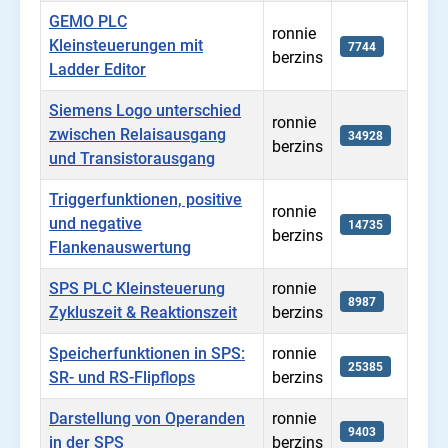
GEMO PLC
ronnie
Kleinsteuerungen mit
7744
berzins
Ladder Editor
Siemens Logo unterschied
ronnie
zwischen Relaisausgang
34928
berzins
und Transistorausgang
Triggerfunktionen, positive
ronnie
und negative
14735
berzins
Flankenauswertung
SPS PLC Kleinsteuerung
ronnie
8987
Zykluszeit & Reaktionszeit
berzins
Speicherfunktionen in SPS:
ronnie
25385
SR- und RS-Flipflops
berzins
Darstellung von Operanden
ronnie
9403
in der SPS
berzins