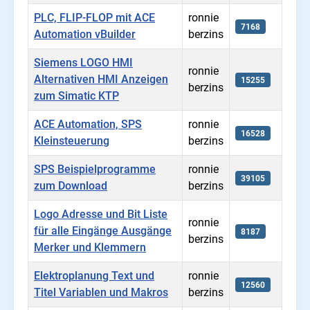
PLC, FLIP-FLOP mit ACE
ronnie
7168
Automation vBuilder
berzins
Siemens LOGO HMI
ronnie
Alternativen HMI Anzeigen
15255
berzins
zum Simatic KTP
ACE Automation, SPS
ronnie
16528
Kleinsteuerung
berzins
SPS Beispielprogramme
ronnie
39105
zum Download
berzins
Logo Adresse und Bit Liste
ronnie
für alle Eingänge Ausgänge
8187
berzins
Merker und Klemmern
Elektroplanung Text und
ronnie
12560
Titel Variablen und Makros
berzins