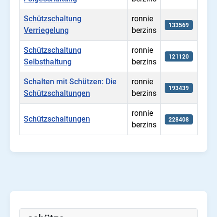
Schützschaltung
ronnie
133569
Verriegelung
berzins
Schützschaltung
ronnie
121120
Selbsthaltung
berzins
Schalten mit Schützen: Die
ronnie
193439
Schützschaltungen
berzins
ronnie
Schützschaltungen
228408
berzins
Beiträge