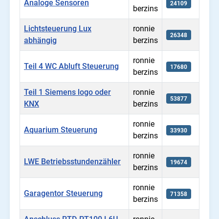
Analoge Sensoren
24109
berzins
Lichtsteuerung Lux
ronnie
26348
abhängig
berzins
ronnie
Teil 4 WC Abluft Steuerung
17680
berzins
Teil 1 Siemens logo oder
ronnie
53877
KNX
berzins
ronnie
Aquarium Steuerung
33930
berzins
ronnie
LWE Betriebsstundenzähler
19674
berzins
ronnie
Garagentor Steuerung
71358
berzins