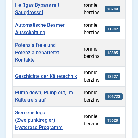
Heißgas Bypass mit
ronnie
30748
Saugdrossel
berzins
Automatische Beamer
ronnie
11942
Ausschaltung
berzins
Potenzialfreie und
ronnie
Potenzialbehaftetet
18385
berzins
Kontakte
ronnie
Geschichte der Kältetechnik
13527
berzins
Pump down, Pump out, im
ronnie
106723
Kältekreislauf
berzins
Siemens logo
ronnie
(Zweipunktregler)
39628
berzins
Hysterese Programm