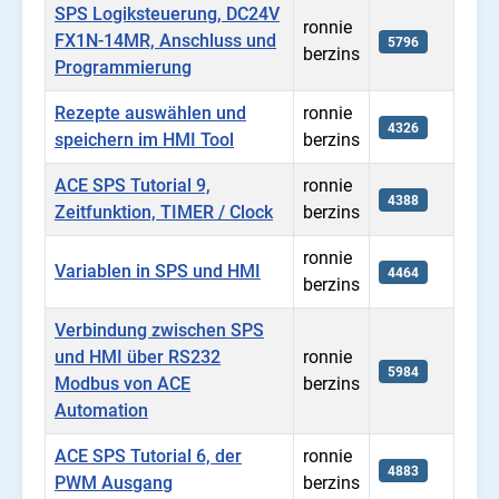
SPS Logiksteuerung, DC24V
ronnie
FX1N-14MR, Anschluss und
5796
berzins
Programmierung
Rezepte auswählen und
ronnie
4326
speichern im HMI Tool
berzins
ACE SPS Tutorial 9,
ronnie
4388
Zeitfunktion, TIMER / Clock
berzins
ronnie
Variablen in SPS und HMI
4464
berzins
Verbindung zwischen SPS
und HMI über RS232
ronnie
5984
Modbus von ACE
berzins
Automation
ACE SPS Tutorial 6, der
ronnie
4883
PWM Ausgang
berzins