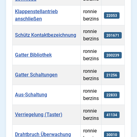
Klappenstellantrieb
ronnie
22053
anschließen
berzins
ronnie
Schütz Kontaktbezeichnung
201671
berzins
ronnie
Gatter Bibliothek
200239
berzins
ronnie
Gatter Schaltungen
21256
berzins
ronnie
Aus-Schaltung
22833
berzins
ronnie
Verriegelung (Taster)
41134
berzins
ronnie
Drahtbruch Überwachung
30010