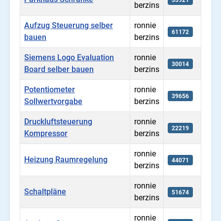
berzins
Aufzug Steuerung selber
ronnie
61172
bauen
berzins
Siemens Logo Evaluation
ronnie
30014
Board selber bauen
berzins
Potentiometer
ronnie
39656
Sollwertvorgabe
berzins
Druckluftsteuerung
ronnie
22219
Kompressor
berzins
ronnie
Heizung Raumregelung
44071
berzins
ronnie
Schaltpläne
51674
berzins
ronnie