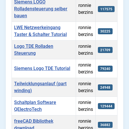
Siemens LOGO
ronnie
Rolladensteuerung selber
117575
berzins
bauen
LWE Netzwerkeingang
ronnie
30225
Taster & Schalter Tutorial
berzins
Logo TDE Rolladen
ronnie
21709
Steuerung
berzins
ronnie
Siemens Logo TDE Tutorial
79240
berzins
Teilwicklungsanlauf (part
ronnie
24948
winding)
berzins
Schaltplan Software
ronnie
129444
QElectroTech
berzins
freeCAD Bibliothek
ronnie
36882
download
berzins