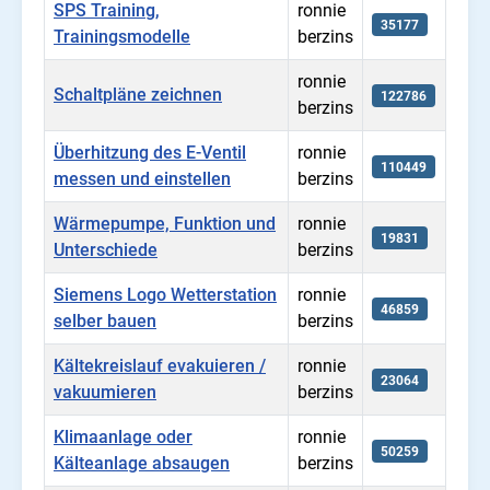
SPS Training,
ronnie
35177
Trainingsmodelle
berzins
ronnie
Schaltpläne zeichnen
122786
berzins
Überhitzung des E-Ventil
ronnie
110449
messen und einstellen
berzins
Wärmepumpe, Funktion und
ronnie
19831
Unterschiede
berzins
Siemens Logo Wetterstation
ronnie
46859
selber bauen
berzins
Kältekreislauf evakuieren /
ronnie
23064
vakuumieren
berzins
Klimaanlage oder
ronnie
50259
Kälteanlage absaugen
berzins