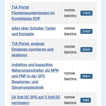
TIA Portal
ronnie
Flankenauswertungen im
17672
berzins
Kontaktplan KOP
Alles über Schalter Taster
ronnie
27427
und Kontakte
berzins
TIA Portal, analoge
ronnie
Eingänge normieren und
22241
berzins
skalieren
Induktive und kapazitive
Näherungsschalter als NPN
ronnie
und PNP in der SPS
39811
berzins
Regelungs- und
Steuerungstechnik
24 Volt DC SPS auf 5 Volt DC
ronnie
7284
verringern
berzins