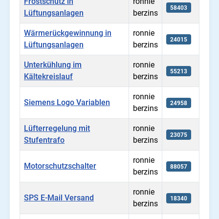
Frostschutz in
ronnie
58403
Lüftungsanlagen
berzins
Wärmerückgewinnung in
ronnie
24015
Lüftungsanlagen
berzins
Unterkühlung im
ronnie
55213
Kältekreislauf
berzins
ronnie
Siemens Logo Variablen
24958
berzins
Lüfterregelung mit
ronnie
23075
Stufentrafo
berzins
ronnie
Motorschutzschalter
88057
berzins
ronnie
SPS E-Mail Versand
18340
berzins