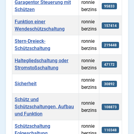
Garagentor Steuerung mit
ronnie
95833
Schützen
berzins
Funktion einer
ronnie
157414
Wendeschützschaltung
berzins
Stern-Dreieck-
ronnie
219448
Schützschaltung
berzins
Haltegliedschaltung oder
ronnie
47172
Stromstoßschaltung
berzins
ronnie
Sicherheit
30892
berzins
Schütz und
ronnie
Schützschaltungen, Aufbau
108873
berzins
und Funktion
Schützschaltung
ronnie
110348
Folgeschaltung
berzins