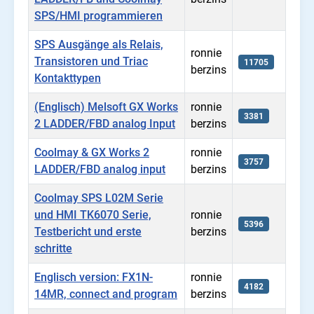
SPS/HMI programmieren
SPS Ausgänge als Relais,
ronnie
Transistoren und Triac
11705
berzins
Kontakttypen
(Englisch) Melsoft GX Works
ronnie
3381
2 LADDER/FBD analog Input
berzins
Coolmay & GX Works 2
ronnie
3757
LADDER/FBD analog input
berzins
Coolmay SPS L02M Serie
und HMI TK6070 Serie,
ronnie
5396
Testbericht und erste
berzins
schritte
Englisch version: FX1N-
ronnie
4182
14MR, connect and program
berzins