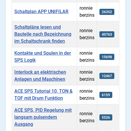
ronnie
Schaltplan APP UNIFILAR
26352
berzins
Schaltpläne lesen und
ronnie
Bauteile nach Bezeichnung
40763
berzins
im Schaltschrank finden
Kontakte und Spulen in der
ronnie
15698
SPS Logik
berzins
Interlock an elektrischen
ronnie
12467
Anlagen und Maschinen
berzins
ACE SPS Tutorial 10, TON &
ronnie
6159
TOF mit Drum Funktion
berzins
ACE SPS, PID Regelung mit
ronnie
langsam pulsendem
5526
berzins
Ausgang