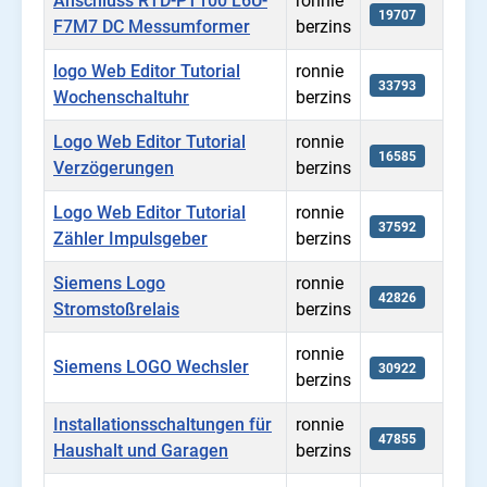
Anschluss RTD-PT100 L6U-
ronnie
19707
F7M7 DC Messumformer
berzins
logo Web Editor Tutorial
ronnie
33793
Wochenschaltuhr
berzins
Logo Web Editor Tutorial
ronnie
16585
Verzögerungen
berzins
Logo Web Editor Tutorial
ronnie
37592
Zähler Impulsgeber
berzins
Siemens Logo
ronnie
42826
Stromstoßrelais
berzins
ronnie
Siemens LOGO Wechsler
30922
berzins
Installationsschaltungen für
ronnie
47855
Haushalt und Garagen
berzins