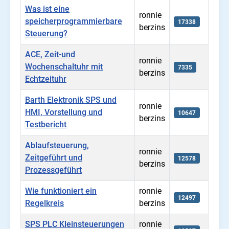
Was ist eine
ronnie
speicherprogrammierbare
17338
berzins
Steuerung?
ACE, Zeit-und
ronnie
Wochenschaltuhr mit
7335
berzins
Echtzeituhr
Barth Elektronik SPS und
ronnie
HMI, Vorstellung und
10647
berzins
Testbericht
Ablaufsteuerung,
ronnie
Zeitgeführt und
12578
berzins
Prozessgeführt
Wie funktioniert ein
ronnie
12497
Regelkreis
berzins
SPS PLC Kleinsteuerungen
ronnie