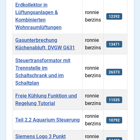
Erdkollektor in
Lüftungsanlagen &
ronnie
12392
Kombinierten
berzins
Wohnraumlüftungen
Gasunterbrechung
ronnie
13471
Küchenabluft, DVGW G631
berzins
Steuertransformator mit
Trennstelle im
ronnie
26373
Schaltschrank und im
berzins
Schaltplan
Freie Kühlung Funktion und
ronnie
11535
Regelung Tutorial
berzins
ronnie
Teil 2.2 Aquarium Steuerung
10792
berzins
Siemens Logo 3 Punkt
ronnie