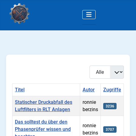
Anzeige #
Titel
Autor
Zugriffe
Statischer Druckabfall des
ronnie
3236
Luftfilters in RLT Anlagen
berzins
Das solltest du über den
ronnie
Phasenprüfer wissen und
3707
berzins