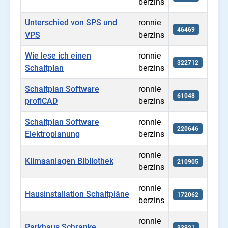
berzins
Unterschied von SPS und
ronnie
46469
VPS
berzins
Wie lese ich einen
ronnie
322712
Schaltplan
berzins
Schaltplan Software
ronnie
61048
profiCAD
berzins
Schaltplan Software
ronnie
220646
Elektroplanung
berzins
ronnie
Klimaanlagen Bibliothek
210905
berzins
ronnie
Hausinstallation Schaltpläne
172062
berzins
ronnie
Parkhaus Schranke
33921