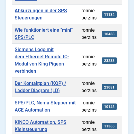
Abkürzungen in der SPS
ronnie
11134
Steuerungen
berzins
Wie funktioniert eine "mini"
ronnie
10488
SPS/PLC
berzins
Siemens Logo mit
dem Ethernet Remote IO-
ronnie
23233
Modul von King Pigeon
berzins
verbinden
Der Kontaktplan (KOP) /
ronnie
23081
Ladder Diagram (LD)
berzins
SPS/PLC, Nema Stepper mit
ronnie
10148
ACE Automation
berzins
KINCO Automation, SPS
ronnie
11365
Kleinsteuerung
berzins