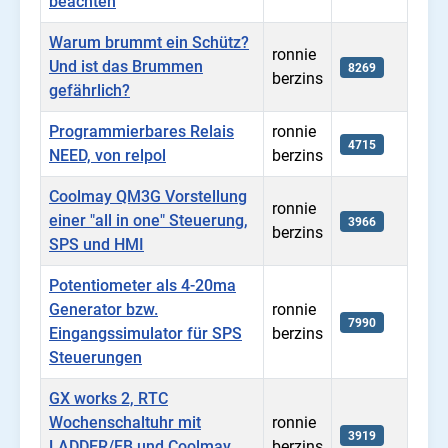
beachten
Warum brummt ein Schütz?
ronnie
Und ist das Brummen
8269
berzins
gefährlich?
Programmierbares Relais
ronnie
4715
NEED, von relpol
berzins
Coolmay QM3G Vorstellung
ronnie
einer "all in one" Steuerung,
3966
berzins
SPS und HMI
Potentiometer als 4-20ma
Generator bzw.
ronnie
7990
Eingangssimulator für SPS
berzins
Steuerungen
GX works 2, RTC
Wochenschaltuhr mit
ronnie
3919
LADDER/FB und Coolmay
berzins