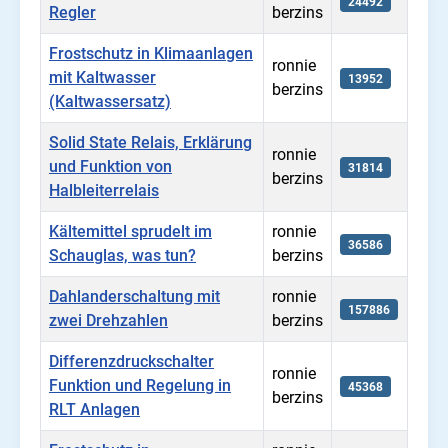
24492
Regler
berzins
Frostschutz in Klimaanlagen
ronnie
mit Kaltwasser
13952
berzins
(Kaltwassersatz)
Solid State Relais, Erklärung
ronnie
und Funktion von
31814
berzins
Halbleiterrelais
Kältemittel sprudelt im
ronnie
36586
Schauglas, was tun?
berzins
Dahlanderschaltung mit
ronnie
157886
zwei Drehzahlen
berzins
Differenzdruckschalter
ronnie
Funktion und Regelung in
45368
berzins
RLT Anlagen