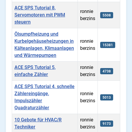
ACE SPS Tutorial 8,
ronnie
Servomotoren mit PWM
5508
berzins
steuern
Ölsumpfheizung und
Kurbelgehäuseheizungen in
ronnie
15381
Kälteanlagen, Klimaanlagen
berzins
und Wärmepumpen
ACE SPS Tutorial 5,
ronnie
4738
einfache Zähler
berzins
ACE SPS Tutorial 4, schnelle
Zählereingänge,
ronnie
5013
Impulszähler
berzins
Quadraturzähler
10 Gebote für HVAC/R
ronnie
9173
Techniker
berzins