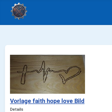
Vorlage faith hope love Bild
Details