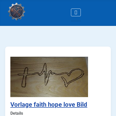
Vorlage faith hope love Bild
Details